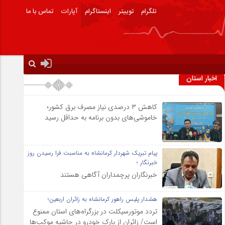
تلگرام
توییتر
اینستاگرام
آپارات
تماس با ما
اخبار استان
کاهش ۳ درصدی نیاز مصرف برق کشور؛
خاموشی‌های بدون برنامه به حداقل رسید
پیام تبریک شهردار کرمانشاه به مناسبت فرا رسیدن روز
خبرنگار ؛
خبرنگاران پرچمداران آگاهی هستند
هشدار پلیس راهور کرمانشاه به زائران اربعین؛
تردد موتورسیکلت در بزرگراه‌های استان ممنوع
است/ زائران از پارک خودرو در حاشیه موکب‌ها