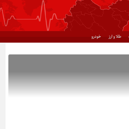
طلا و ارز
خودرو