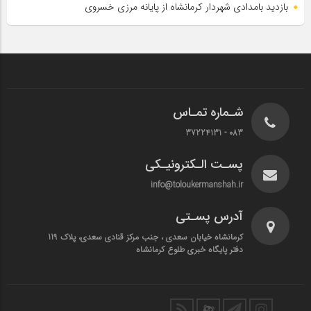
بازدید بامدادی شهردار کرمانشاه از پایانه مرزی خسروی
شـماره تمـاس
083 - 37224131
پسـت الـکترونیـکی
info@toloukermanshah.ir
آدرس پسـتی
کرمانشاه خیابان سعدی ، جنب مرکز قنادی سعدی، پلاک 119
دفتر پایگاه خبری طلوع کرمانشاه