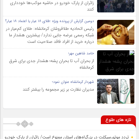
زائران از پارک خودرو در حاشیه موکب‌ها خودداری
کنند
دومین گزارش از پرونده ویژه :طلای ۱۸ عیار یا اعتماد ۱۸ عیار؟
رئیس اتحادیه طلافروشان کرمانشاه: طلای کم‌عیار در
شبکه رسمی عرضه جایی ندارد/ بیشترین هشدار ما
درباره خرید از افراد فاقد صلاحیت است
حامد شاهین مهر؛
از بحران آب تا بحران پشه؛ هشدار جدی برای شرق
کرمانشاه
شهردار کرمانشاه عنوان نمود؛
مدیران نظارت بر زیر مجموعه را بیشتر کنند
تازه های طلوع
تردد موتورسیکلت در بزرگراه‌های استان ممنوع است/ زائران از پارک خودرو