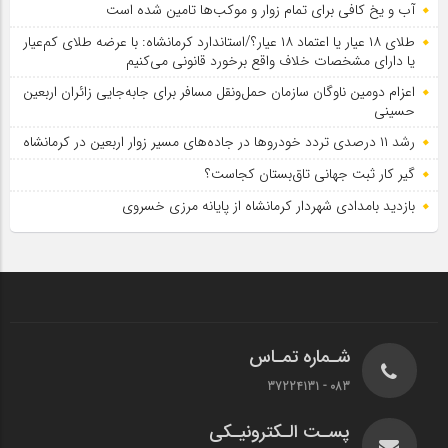
آب و یخ کافی برای تمام زوار و موکب‌ها تامین شده است
طلای ۱۸ عیار یا اعتماد ۱۸ عیار؟/استاندارد کرمانشاه: با عرضه طلای کم‌عیار
یا دارای مشخصات خلاف واقع برخورد قانونی می‌کنیم
اعزام دومین ناوگان سازمان حمل‌ونقل مسافر برای جابه‌جایی زائران اربعین
حسینی
رشد ۱۱ درصدی تردد خودروها در جاده‌های مسیر زوار اربعین در کرمانشاه
گیر کار ثبت جهانی تاق‌بستان کجاست؟
بازدید بامدادی شهردار کرمانشاه از پایانه مرزی خسروی
شـماره تمـاس
083 - 37224131
پسـت الـکترونیـکی