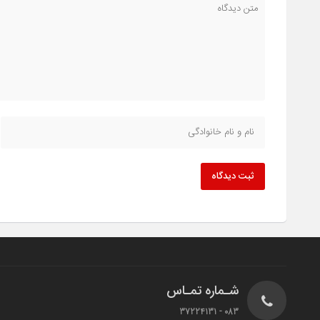
ثبت دیدگاه
شـماره تمـاس
083 - 37224131