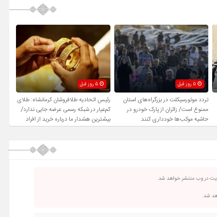
5 روز قبل
5 روز قبل
تردد موتورسیکلت در بزرگراه‌های استان
رئیس اتحادیه طلافروشان کرمانشاه: طلای
ممنوع است/ زائران از پارک خودرو در
کم‌عیار در شبکه رسمی عرضه جایی ندارد/
حاشیه موکب‌ها خودداری کنند
بیشترین هشدار ما درباره خرید از افراد
فاقد صلاحیت است
ریت در وب منتشر خواهد شد.
اهد شد.