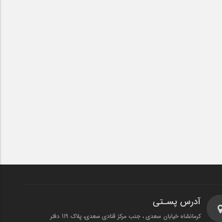
آدرس پسـتی
کرمانشاه خیابان سعدی ، جنب مرکز قنادی سعدی، پلاک 119 دفتر