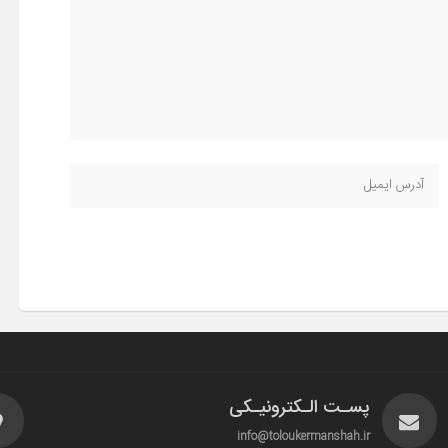
پسـت الـکترونیـکی
info@toloukermanshah.ir