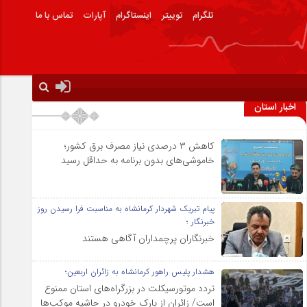
تلگرام
توییتر
اینستاگرام
آپارات
تماس با ما
اخبار استان
کاهش ۳ درصدی نیاز مصرف برق کشور؛
خاموشی‌های بدون برنامه به حداقل رسید
پیام تبریک شهردار کرمانشاه به مناسبت فرا رسیدن روز
خبرنگار ؛
خبرنگاران پرچمداران آگاهی هستند
هشدار پلیس راهور کرمانشاه به زائران اربعین؛
تردد موتورسیکلت در بزرگراه‌های استان ممنوع
است/ زائران از پارک خودرو در حاشیه موکب‌ها