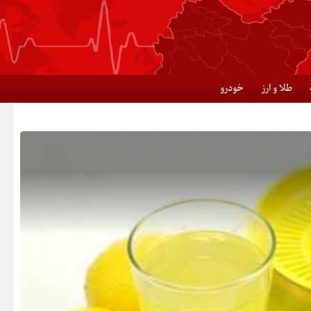
طلا و ارز
خودرو