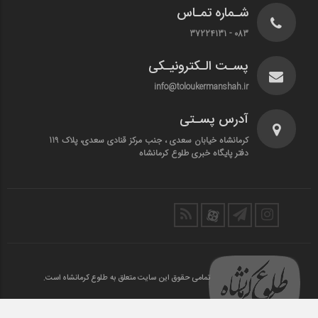
شـماره تمـاس
083 - 37224131
پسـت الـکترونیـکی
info@toloukermanshah.ir
آدرس پسـتی
کرمانشاه خیابان سعدی ، جنب مرکز قنادی سعدی، پلاک 119
دفتر پایگاه خبری طلوع کرمانشاه
تمامی حقوق این سایت متعلق به طلوع کرمانشاه است.