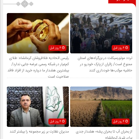
4 روز قبل
4 روز قبل
تردد موتورسیکلت در بزرگراه‌های استان
رئیس اتحادیه طلافروشان کرمانشاه: طلای
ممنوع است/ زائران از پارک خودرو در
کم‌عیار در شبکه رسمی عرضه جایی ندارد/
حاشیه موکب‌ها خودداری کنند
بیشترین هشدار ما درباره خرید از افراد فاقد
صلاحیت است
4 روز قبل
4 روز قبل
از بحران آب تا بحران پشه؛ هشدار جدی
مدیران نظارت بر زیر مجموعه را بیشتر کنند
برای شرق کرمانشاه