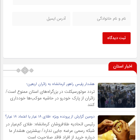
ثبت دیدگاه
اخبار استان
هشدار پلیس راهور کرمانشاه به زائران اربعین؛
تردد موتورسیکلت در بزرگراه‌های استان ممنوع است/
زائران از پارک خودرو در حاشیه موکب‌ها خودداری
کنند
دومین گزارش از پرونده ویژه :طلای ۱۸ عیار یا اعتماد ۱۸ عیار؟
رئیس اتحادیه طلافروشان کرمانشاه: طلای کم‌عیار در
شبکه رسمی عرضه جایی ندارد/ بیشترین هشدار ما
درباره خرید از افراد فاقد صلاحیت است