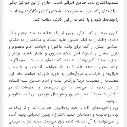
تصمیماتشان فاقد ضامن اجرائی است. خارج از این دو نیز جائی
سراغ نداریم که بتوان مسئولیت مشخص کردن «کارکرد» روحانیت
را عهده‌دار شود و با انحراف از این کارکرد مقابله کند.
اکنون درحالی که اندکی بیش از یک هفته به ماه محرم باقی
مانده، وفاداران به امام حسین علیه السلام و علاقمندان به انقلاب
اسلامی، بیش از آنکه برای واقعه عاشورا و شهادت امام معصوم و
یاران ایشان و اسارت اهل بیت، محزون و عزادار باشند عزادار و
محزون معرکه گیری‌هائی هستند که عده‌ای بی‌سواد و سوداگر به
بهانه محرم و دهه عاشورا به راه خواهند انداخت و خواب و
خیال‌ها و خرافات و دروغ‌هائی به خورد خلق‌الله خواهند داد. این
مصیبت از مصیبت کربلا بزرگ‌تر است و امام حسین علیه السلام
در هر محرم که می‌رسد با این تحریف‌ها و انحرافات که در
عزاداری‌ها پدید آمده و هر روز و هر سال افزایش می‌یابد، مظلوم‌تر
می‌شود.
این واقعیت‌های تلخ را خود روحانیون هم می‌دانند و از اینکه در
نهاد روحانیت و «مداحان جدیدالاختراع» چنین انحرافی پدید آمده
و نمی‌توانند با آن مقابله کنند، رنج می‌برند. مردم نیز به درستی