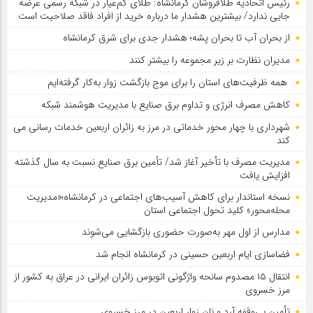
رئیس اتحادیه طلافروشان کرمانشاه: طلای کم‌عیار در شبکه رسمی عرضه
جایی ندارد/ بیشترین هشدار ما درباره خرید از افراد فاقد صلاحیت است
از بحران آب تا بحران پشه؛ هشدار جدی برای شرق کرمانشاه
مدیران نظارت بر زیر مجموعه را بیشتر کنند
همه ظرفیت‌های استان را برای موج بازگشت زوار به‌کار گرفته‌ایم
کاهش مصرف انرژی و تداوم برق صنایع با مدیریت هوشمند شبکه
شهرداری با چهار محور خدماتی در مرز به زائران اربعین خدمات رسانی می
کند
مدیریت مصرف با تأخیر آغاز شد/ تأمین برق صنایع نسبت به سال گذشته
افزایش یافت
نسخه استاندار برای کاهش آسیب‌های اجتماعی در کرمانشاه؛«مدیریت
محله‌محور» کلید تحول اجتماعی استان
مدارس از اول مهر به‌صورت حضوری بازگشایی می‌شوند
فضاسازی ایام اربعین حسینی در کرمانشاه انجام شد
انتقال ۱۵ مصدوم سانحه واژگونی اتوبوس زائران ایرانی در عراق به کشور از
مرز خسروی
تأمین بی‌وقفه آرد و نان زوار اربعین در مرز خسروی