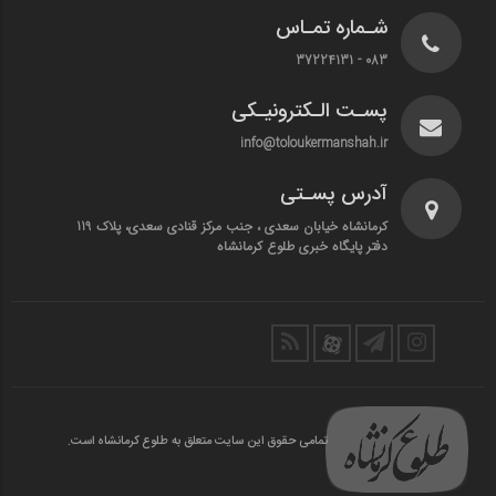
شـماره تمـاس
083 - 37224131
پسـت الـکترونیـکی
info@toloukermanshah.ir
آدرس پسـتی
کرمانشاه خیابان سعدی ، جنب مرکز قنادی سعدی، پلاک 119
دفتر پایگاه خبری طلوع کرمانشاه
تمامی حقوق این سایت متعلق به طلوع کرمانشاه است.