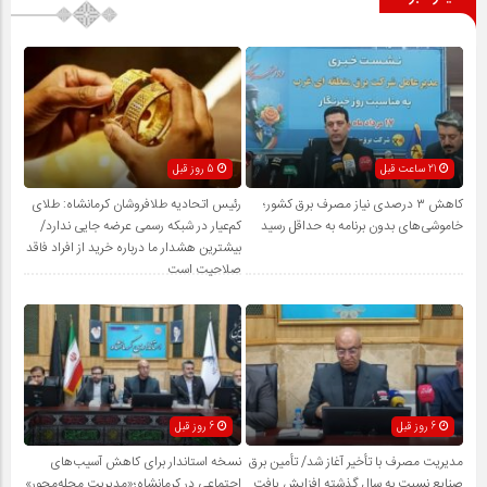
21 ساعت قبل
5 روز قبل
کاهش ۳ درصدی نیاز مصرف برق کشور؛
رئیس اتحادیه طلافروشان کرمانشاه: طلای
خاموشی‌های بدون برنامه به حداقل رسید
کم‌عیار در شبکه رسمی عرضه جایی ندارد/
بیشترین هشدار ما درباره خرید از افراد فاقد
صلاحیت است
6 روز قبل
6 روز قبل
مدیریت مصرف با تأخیر آغاز شد/ تأمین برق
نسخه استاندار برای کاهش آسیب‌های
صنایع نسبت به سال گذشته افزایش یافت
اجتماعی در کرمانشاه؛«مدیریت محله‌محور»