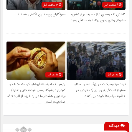
9 ساعت قبل
10 ساعت قبل
کاهش ۳ درصدی نیاز مصرف برق کشور؛
خبرنگاران پرچمداران آگاهی هستند
خاموشی‌های بدون برنامه به حداقل رسید
5 روز قبل
5 روز قبل
تردد موتورسیکلت در بزرگراه‌های استان
رئیس اتحادیه طلافروشان کرمانشاه: طلای
ممنوع است/ زائران از پارک خودرو در
کم‌عیار در شبکه رسمی عرضه جایی ندارد/
حاشیه موکب‌ها خودداری کنند
بیشترین هشدار ما درباره خرید از افراد فاقد
صلاحیت است
دیدگاه