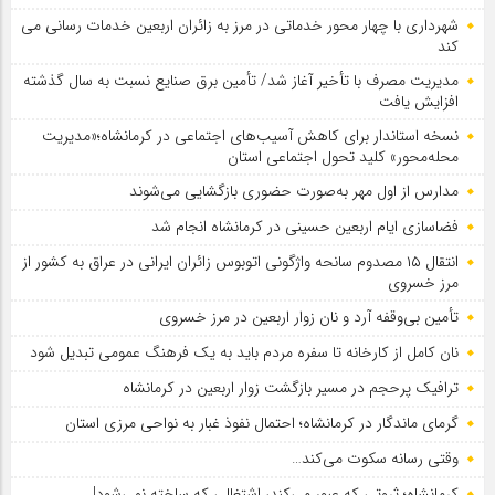
شهرداری با چهار محور خدماتی در مرز به زائران اربعین خدمات رسانی می
کند
مدیریت مصرف با تأخیر آغاز شد/ تأمین برق صنایع نسبت به سال گذشته
افزایش یافت
نسخه استاندار برای کاهش آسیب‌های اجتماعی در کرمانشاه؛«مدیریت
محله‌محور» کلید تحول اجتماعی استان
مدارس از اول مهر به‌صورت حضوری بازگشایی می‌شوند
فضاسازی ایام اربعین حسینی در کرمانشاه انجام شد
انتقال ۱۵ مصدوم سانحه واژگونی اتوبوس زائران ایرانی در عراق به کشور از
مرز خسروی
تأمین بی‌وقفه آرد و نان زوار اربعین در مرز خسروی
نان کامل از کارخانه تا سفره مردم باید به یک فرهنگ عمومی تبدیل شود
ترافیک پرحجم در مسیر بازگشت زوار اربعین در کرمانشاه
گرمای ماندگار در کرمانشاه؛ احتمال نفوذ غبار به نواحی مرزی استان
وقتی رسانه سکوت می‌کند…
کرمانشاه؛ ثروتی که عبور می‌کند، اشتغالی که ساخته نمی‌شود!