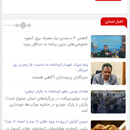
اخبار استان
کاهش ۳ درصدی نیاز مصرف برق کشور؛
خاموشی‌های بدون برنامه به حداقل رسید
پیام تبریک شهردار کرمانشاه به مناسبت فرا رسیدن روز
خبرنگار ؛
خبرنگاران پرچمداران آگاهی هستند
هشدار پلیس راهور کرمانشاه به زائران اربعین؛
تردد موتورسیکلت در بزرگراه‌های استان ممنوع است/
زائران از پارک خودرو در حاشیه موکب‌ها خودداری
کنند
دومین گزارش از پرونده ویژه :طلای ۱۸ عیار یا اعتماد ۱۸ عیار؟
رئیس اتحادیه طلافروشان کرمانشاه: طلای کم‌عیار در