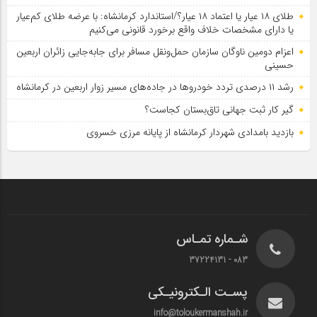
طلای ۱۸ عیار یا اعتماد ۱۸ عیار؟/استاندارد کرمانشاه: با عرضه طلای کم‌عیار
یا دارای مشخصات خلاف واقع برخورد قانونی می‌کنیم
اعزام دومین ناوگان سازمان حمل‌ونقل مسافر برای جابه‌جایی زائران اربعین
حسینی
رشد ۱۱ درصدی تردد خودروها در جاده‌های مسیر زوار اربعین در کرمانشاه
گیر کار ثبت جهانی تاق‌بستان کجاست؟
بازدید بامدادی شهردار کرمانشاه از پایانه مرزی خسروی
شـماره تمـاس
083 - 37224131
پسـت الـکترونیـکی
info@toloukermanshah.ir