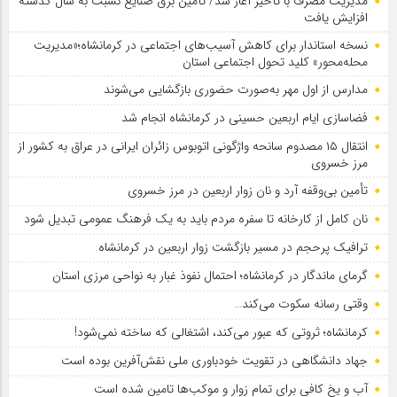
مدیریت مصرف با تأخیر آغاز شد/ تأمین برق صنایع نسبت به سال گذشته
افزایش یافت
نسخه استاندار برای کاهش آسیب‌های اجتماعی در کرمانشاه؛«مدیریت
محله‌محور» کلید تحول اجتماعی استان
مدارس از اول مهر به‌صورت حضوری بازگشایی می‌شوند
فضاسازی ایام اربعین حسینی در کرمانشاه انجام شد
انتقال ۱۵ مصدوم سانحه واژگونی اتوبوس زائران ایرانی در عراق به کشور از
مرز خسروی
تأمین بی‌وقفه آرد و نان زوار اربعین در مرز خسروی
نان کامل از کارخانه تا سفره مردم باید به یک فرهنگ عمومی تبدیل شود
ترافیک پرحجم در مسیر بازگشت زوار اربعین در کرمانشاه
گرمای ماندگار در کرمانشاه؛ احتمال نفوذ غبار به نواحی مرزی استان
وقتی رسانه سکوت می‌کند…
کرمانشاه؛ ثروتی که عبور می‌کند، اشتغالی که ساخته نمی‌شود!
جهاد دانشگاهی در تقویت خودباوری ملی نقش‌آفرین بوده است
آب و یخ کافی برای تمام زوار و موکب‌ها تامین شده است