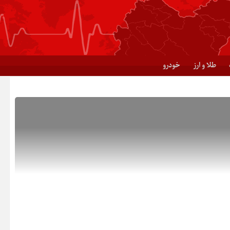
طلا و ارز
خودرو