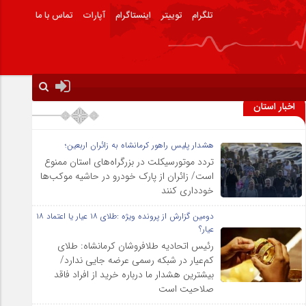
تلگرام
توییتر
اینستاگرام
آپارات
تماس با ما
اخبار استان
هشدار پلیس راهور کرمانشاه به زائران اربعین؛
تردد موتورسیکلت در بزرگراه‌های استان ممنوع
است/ زائران از پارک خودرو در حاشیه موکب‌ها
خودداری کنند
دومین گزارش از پرونده ویژه :طلای ۱۸ عیار یا اعتماد ۱۸
عیار؟
رئیس اتحادیه طلافروشان کرمانشاه: طلای
کم‌عیار در شبکه رسمی عرضه جایی ندارد/
بیشترین هشدار ما درباره خرید از افراد فاقد
صلاحیت است