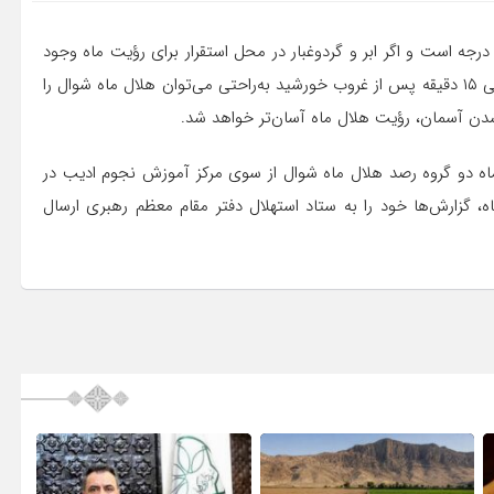
ی در ادامه افزود: ارتفاع هلال ماه از سطح افق، کمی بالاتر از ۱۱ درجه است و اگر ابر و گردوغبار در محل استقرار برای رؤیت ماه وجود
نداشته نباشد که سبب محو شدن سطح افق شود؛ در فاصله ۱۰ الی ۱۵ دقیقه پس از غروب خورشید به‌راحتی می‌توان هلال ماه شوال را
ن آسمان، رؤیت هلال ماه آسان‌تر خواهد شد.
یان خاطرنشان کرد: از غروب روز سه‌شنبه ۱۴ خردادماه دو گروه رصد هلال ماه شوال از سوی مرکز آموزش نجوم ادیب در
 گزارش‌ها خود را به ستاد استهلال دفتر مقام معظم رهبری ارسال