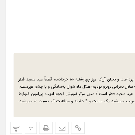
رضا شهبازی به بررسی نحوه رؤیت هلال ماه شوال پرداخت و بابیان آن‌که روز چهارشنبه ۱۵ خردادماه قطعاً عید سعید فطر
ک هلال بحرانی روبرو بودیم؛ هلال ماه شوال به‌سادگی و با چشم غیرمسلح
قابل‌رؤیت است و قطعاً روز چهارشنبه ۱۵ خردادماه عید سعید فطر است./ مدیر مرکز آموزش نجوم ادیب پیرامون ضوابط
علمی رؤیت هلال شوال تصریح کرد: مکث هلال ماه شوال پس از غروب خورشید یک ساعت و ۴ دقیقه و موقعیت آن نسبت به خورشید،
پ
پ