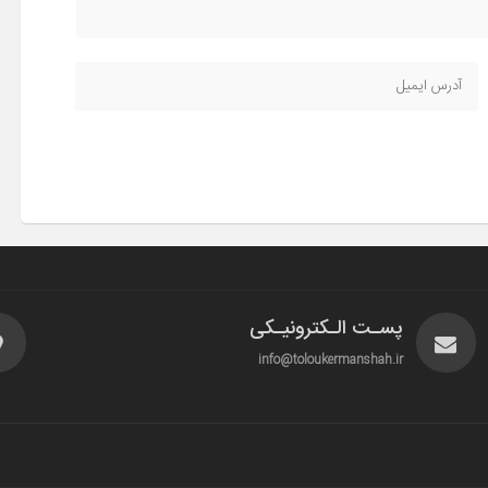
پسـت الـکترونیـکی
info@toloukermanshah.ir