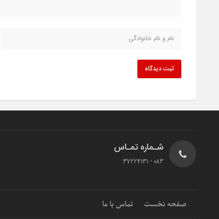
ثبت دیدگاه
شـماره تمـاس
083 - 37224131
صفحه نخست
تماس با ما