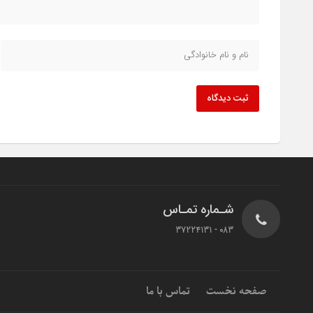
ثبت دیدگاه
شـماره تمـاس
083 - 37224131
صفحه نخست
تماس با ما