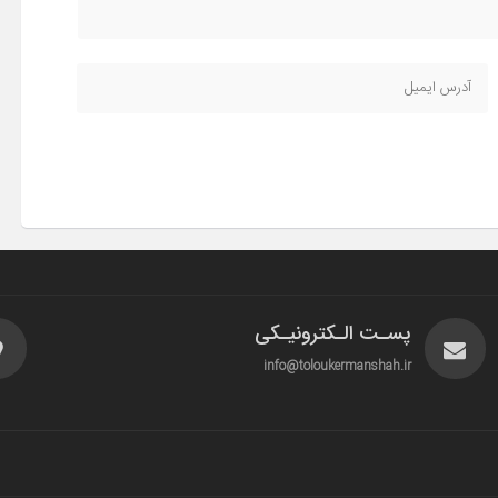
پسـت الـکترونیـکی
info@toloukermanshah.ir