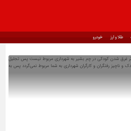
طلا و ارز
خودرو