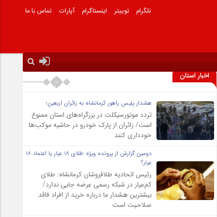
تلگرام
توییتر
اینستاگرام
آپارات
تماس با ما
اخبار استان
هشدار پلیس راهور کرمانشاه به زائران اربعین؛
تردد موتورسیکلت در بزرگراه‌های استان ممنوع
است/ زائران از پارک خودرو در حاشیه موکب‌ها
خودداری کنند
دومین گزارش از پرونده ویژه :طلای ۱۸ عیار یا اعتماد ۱۸
عیار؟
رئیس اتحادیه طلافروشان کرمانشاه: طلای
کم‌عیار در شبکه رسمی عرضه جایی ندارد/
بیشترین هشدار ما درباره خرید از افراد فاقد
صلاحیت است