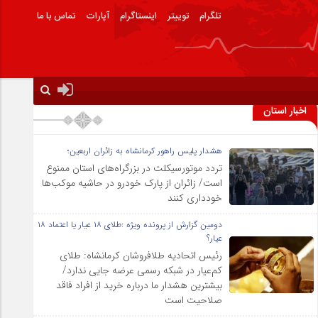
تلگرام
توییتر
اینستاگرام
آپارات
تماس با ما
اخبار استان
هشدار پلیس راهور کرمانشاه به زائران اربعین؛
تردد موتورسیکلت در بزرگراه‌های استان ممنوع
است/ زائران از پارک خودرو در حاشیه موکب‌ها
خودداری کنند
دومین گزارش از پرونده ویژه :طلای ۱۸ عیار یا اعتماد ۱۸
عیار؟
رئیس اتحادیه طلافروشان کرمانشاه: طلای
کم‌عیار در شبکه رسمی عرضه جایی ندارد/
بیشترین هشدار ما درباره خرید از افراد فاقد
صلاحیت است