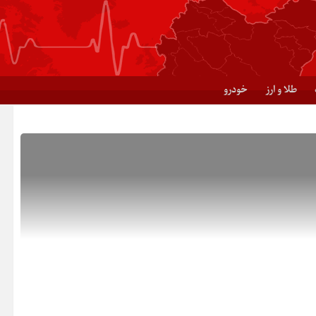
طلا و ارز
خودرو