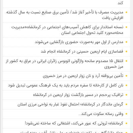
کند
مدیریت مصرف با تأخیر آغاز شد/ تأمین برق صنایع نسبت به سال گذشته
افزایش یافت
نسخه استاندار برای کاهش آسیب‌های اجتماعی در کرمانشاه؛«مدیریت
محله‌محور» کلید تحول اجتماعی استان
مدارس از اول مهر به‌صورت حضوری بازگشایی می‌شوند
فضاسازی ایام اربعین حسینی در کرمانشاه انجام شد
انتقال ۱۵ مصدوم سانحه واژگونی اتوبوس زائران ایرانی در عراق به کشور از
مرز خسروی
تأمین بی‌وقفه آرد و نان زوار اربعین در مرز خسروی
نان کامل از کارخانه تا سفره مردم باید به یک فرهنگ عمومی تبدیل شود
ترافیک پرحجم در مسیر بازگشت زوار اربعین در کرمانشاه
گرمای ماندگار در کرمانشاه؛ احتمال نفوذ غبار به نواحی مرزی استان
وقتی رسانه سکوت می‌کند…
کرمانشاه؛ ثروتی که عبور می‌کند، اشتغالی که ساخته نمی‌شود!
جهاد دانشگاهی در تقویت خودباوری ملی نقش‌آفرین بوده است