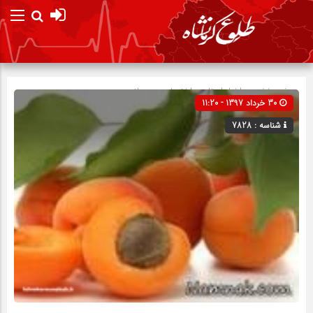
صفحه نخست
اخبار استان
»
اختصاصی
»
سلامت
30 خرداد 1397 - 11:20
شناسه : 7828