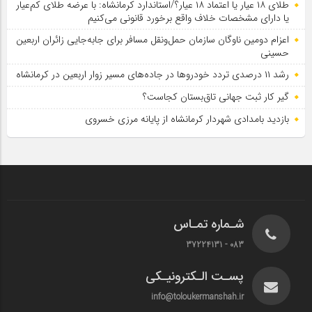
طلای ۱۸ عیار یا اعتماد ۱۸ عیار؟/استاندارد کرمانشاه: با عرضه طلای کم‌عیار
یا دارای مشخصات خلاف واقع برخورد قانونی می‌کنیم
اعزام دومین ناوگان سازمان حمل‌ونقل مسافر برای جابه‌جایی زائران اربعین
حسینی
رشد ۱۱ درصدی تردد خودروها در جاده‌های مسیر زوار اربعین در کرمانشاه
گیر کار ثبت جهانی تاق‌بستان کجاست؟
بازدید بامدادی شهردار کرمانشاه از پایانه مرزی خسروی
شـماره تمـاس
083 - 37224131
پسـت الـکترونیـکی
info@toloukermanshah.ir