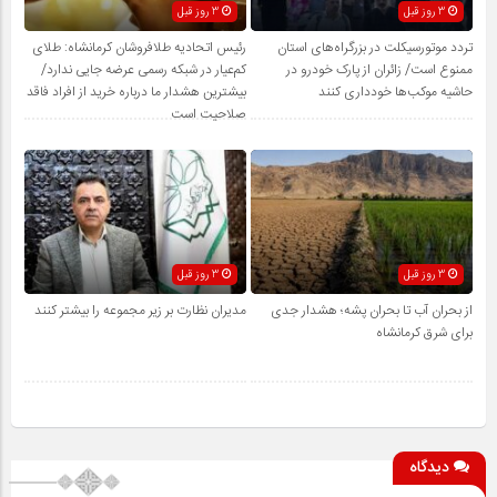
3 روز قبل
3 روز قبل
تردد موتورسیکلت در بزرگراه‌های استان
رئیس اتحادیه طلافروشان کرمانشاه: طلای
ممنوع است/ زائران از پارک خودرو در
کم‌عیار در شبکه رسمی عرضه جایی ندارد/
حاشیه موکب‌ها خودداری کنند
بیشترین هشدار ما درباره خرید از افراد فاقد
صلاحیت است
3 روز قبل
3 روز قبل
از بحران آب تا بحران پشه؛ هشدار جدی
مدیران نظارت بر زیر مجموعه را بیشتر کنند
برای شرق کرمانشاه
دیدگاه