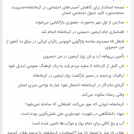
نسخه استاندار برای کاهش آسیب‌های اجتماعی در کرمانشاه؛«مدیریت
محله‌محور» کلید تحول اجتماعی استان
مدارس از اول مهر به‌صورت حضوری بازگشایی می‌شوند
فضاسازی ایام اربعین حسینی در کرمانشاه انجام شد
انتقال ۱۵ مصدوم سانحه واژگونی اتوبوس زائران ایرانی در عراق به کشور از
مرز خسروی
تأمین بی‌وقفه آرد و نان زوار اربعین در مرز خسروی
نان کامل از کارخانه تا سفره مردم باید به یک فرهنگ عمومی تبدیل شود
ترافیک پرحجم در مسیر بازگشت زوار اربعین در کرمانشاه
گرمای ماندگار در کرمانشاه؛ احتمال نفوذ غبار به نواحی مرزی استان
وقتی رسانه سکوت می‌کند…
کرمانشاه؛ ثروتی که عبور می‌کند، اشتغالی که ساخته نمی‌شود!
جهاد دانشگاهی در تقویت خودباوری ملی نقش‌آفرین بوده است
آب و یخ کافی برای تمام زوار و موکب‌ها تامین شده است
طلای ۱۸ عیار یا اعتماد ۱۸ عیار؟/استاندارد کرمانشاه: با عرضه طلای کم‌عیار