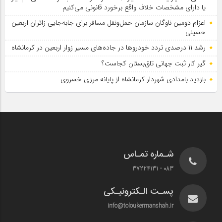
یا دارای مشخصات خلاف واقع برخورد قانونی می‌کنیم
اعزام دومین ناوگان سازمان حمل‌ونقل مسافر برای جابه‌جایی زائران اربعین
حسینی
رشد ۱۱ درصدی تردد خودروها در جاده‌های مسیر زوار اربعین در کرمانشاه
گیر کار ثبت جهانی تاق‌بستان کجاست؟
بازدید بامدادی شهردار کرمانشاه از پایانه مرزی خسروی
شـماره تمـاس
083 - 37224131
پسـت الـکترونیـکی
info@toloukermanshah.ir