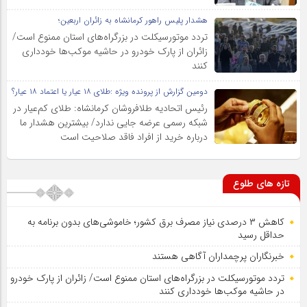
هشدار پلیس راهور کرمانشاه به زائران اربعین؛
تردد موتورسیکلت در بزرگراه‌های استان ممنوع است/
زائران از پارک خودرو در حاشیه موکب‌ها خودداری
کنند
دومین گزارش از پرونده ویژه :طلای ۱۸ عیار یا اعتماد ۱۸ عیار؟
رئیس اتحادیه طلافروشان کرمانشاه: طلای کم‌عیار در
شبکه رسمی عرضه جایی ندارد/ بیشترین هشدار ما
درباره خرید از افراد فاقد صلاحیت است
تازه های طلوع
کاهش ۳ درصدی نیاز مصرف برق کشور؛ خاموشی‌های بدون برنامه به
حداقل رسید
خبرنگاران پرچمداران آگاهی هستند
تردد موتورسیکلت در بزرگراه‌های استان ممنوع است/ زائران از پارک خودرو
در حاشیه موکب‌ها خودداری کنند