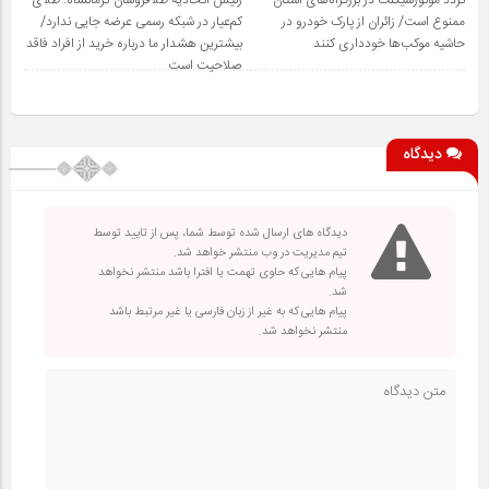
تردد موتورسیکلت در بزرگراه‌های استان
رئیس اتحادیه طلافروشان کرمانشاه: طلای
ممنوع است/ زائران از پارک خودرو در
کم‌عیار در شبکه رسمی عرضه جایی ندارد/
حاشیه موکب‌ها خودداری کنند
بیشترین هشدار ما درباره خرید از افراد فاقد
صلاحیت است
دیدگاه
دیدگاه های ارسال شده توسط شما، پس از تایید توسط
تیم مدیریت در وب منتشر خواهد شد.
پیام هایی که حاوی تهمت یا افترا باشد منتشر نخواهد
شد.
پیام هایی که به غیر از زبان فارسی یا غیر مرتبط باشد
منتشر نخواهد شد.