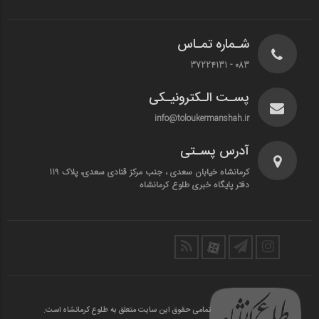
شـماره تمـاس
083 - 37224131
پسـت الـکترونیـکی
info@toloukermanshah.ir
آدرس پسـتی
کرمانشاه خیابان سعدی ، جنب مرکز قنادی سعدی، پلاک 119
دفتر پایگاه خبری طلوع کرمانشاه
تمامی حقوق این سایت متعلق به طلوع کرمانشاه است.