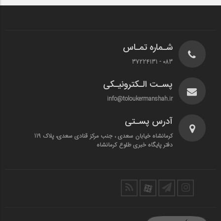
شـماره تمـاس
083 - 37224131
پسـت الـکترونیـکی
info@toloukermanshah.ir
آدرس پسـتی
کرمانشاه خیابان سعدی ، جنب مرکز قنادی سعدی، پلاک 119
دفتر پایگاه خبری طلوع کرمانشاه