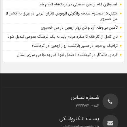
فضاسازی ایام اربعین حسینی در کرمانشاه انجام شد
انتقال ۱۵ مصدوم سانحه واژگونی اتوبوس زائران ایرانی در عراق به کشور از
مرز خسروی
تأمین بی‌وقفه آرد و نان زوار اربعین در مرز خسروی
نان کامل از کارخانه تا سفره مردم باید به یک فرهنگ عمومی تبدیل شود
ترافیک پرحجم در مسیر بازگشت زوار اربعین در کرمانشاه
گرمای ماندگار در کرمانشاه؛ احتمال نفوذ غبار به نواحی مرزی استان
شـماره تمـاس
083 - 37224131
پسـت الـکترونیـکی