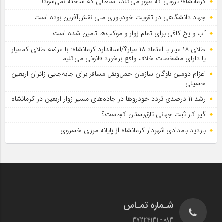
کرمانشاه؛ ثروتی که عبور می‌کند، اشتغالی که ساخته نمی‌شود!
جهاد دانشگاهی در تقویت خودباوری ملی نقش‌آفرین بوده است
آب و یخ کافی برای تمام زوار و موکب‌ها تامین شده است
طلای ۱۸ عیار یا اعتماد ۱۸ عیار؟/استاندارد کرمانشاه: با عرضه طلای کم‌عیار
یا دارای مشخصات خلاف واقع برخورد قانونی می‌کنیم
اعزام دومین ناوگان سازمان حمل‌ونقل مسافر برای جابه‌جایی زائران اربعین
حسینی
رشد ۱۱ درصدی تردد خودروها در جاده‌های مسیر زوار اربعین در کرمانشاه
گیر کار ثبت جهانی تاق‌بستان کجاست؟
بازدید بامدادی شهردار کرمانشاه از پایانه مرزی خسروی
شـماره تمـاس
083 - 37224131