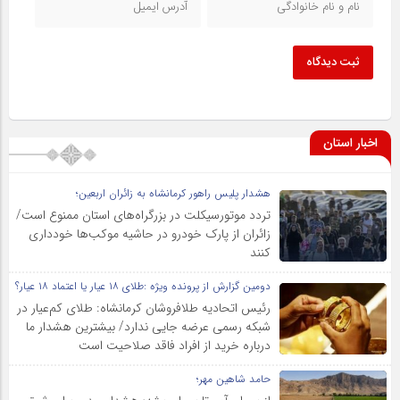
ثبت دیدگاه
اخبار استان
هشدار پلیس راهور کرمانشاه به زائران اربعین؛
تردد موتورسیکلت در بزرگراه‌های استان ممنوع است/
زائران از پارک خودرو در حاشیه موکب‌ها خودداری
کنند
دومین گزارش از پرونده ویژه :طلای ۱۸ عیار یا اعتماد ۱۸ عیار؟
رئیس اتحادیه طلافروشان کرمانشاه: طلای کم‌عیار در
شبکه رسمی عرضه جایی ندارد/ بیشترین هشدار ما
درباره خرید از افراد فاقد صلاحیت است
حامد شاهین مهر؛