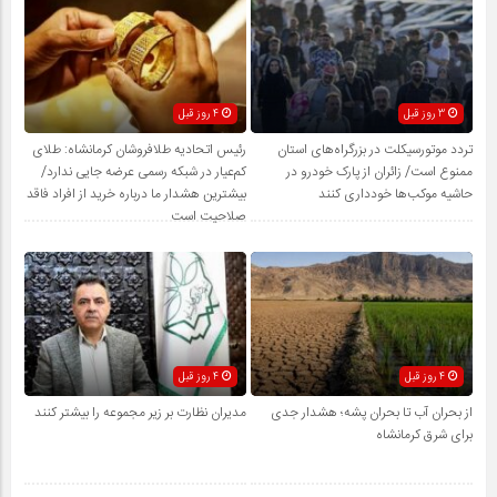
3 روز قبل
4 روز قبل
تردد موتورسیکلت در بزرگراه‌های استان
رئیس اتحادیه طلافروشان کرمانشاه: طلای
ممنوع است/ زائران از پارک خودرو در
کم‌عیار در شبکه رسمی عرضه جایی ندارد/
حاشیه موکب‌ها خودداری کنند
بیشترین هشدار ما درباره خرید از افراد فاقد
صلاحیت است
4 روز قبل
4 روز قبل
از بحران آب تا بحران پشه؛ هشدار جدی
مدیران نظارت بر زیر مجموعه را بیشتر کنند
برای شرق کرمانشاه