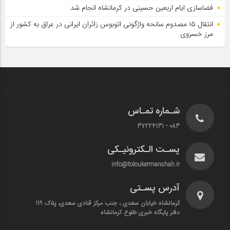
فضاسازی ایام اربعین حسینی در کرمانشاه انجام شد
انتقال ۱۵ مصدوم سانحه واژگونی اتوبوس زائران ایرانی در عراق به کشور از
مرز خسروی
شـماره تمـاس
083 - 37224131
پسـت الـکترونیـکی
info@toloukermanshah.ir
آدرس پسـتی
کرمانشاه خیابان سعدی ، جنب مرکز قنادی سعدی، پلاک 119
دفتر پایگاه خبری طلوع کرمانشاه