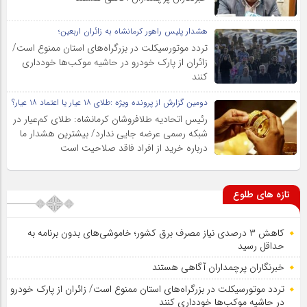
هشدار پلیس راهور کرمانشاه به زائران اربعین؛
تردد موتورسیکلت در بزرگراه‌های استان ممنوع است/
زائران از پارک خودرو در حاشیه موکب‌ها خودداری
کنند
دومین گزارش از پرونده ویژه :طلای ۱۸ عیار یا اعتماد ۱۸ عیار؟
رئیس اتحادیه طلافروشان کرمانشاه: طلای کم‌عیار در
شبکه رسمی عرضه جایی ندارد/ بیشترین هشدار ما
درباره خرید از افراد فاقد صلاحیت است
تازه های طلوع
کاهش ۳ درصدی نیاز مصرف برق کشور؛ خاموشی‌های بدون برنامه به
حداقل رسید
خبرنگاران پرچمداران آگاهی هستند
تردد موتورسیکلت در بزرگراه‌های استان ممنوع است/ زائران از پارک خودرو
در حاشیه موکب‌ها خودداری کنند