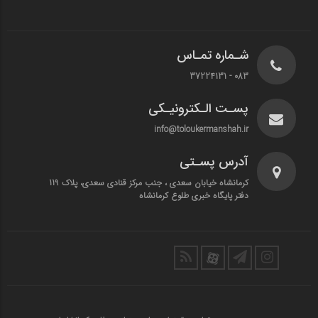
شـماره تمـاس
083 - 37224131
پسـت الـکترونیـکی
info@toloukermanshah.ir
آدرس پسـتی
کرمانشاه خیابان سعدی ، جنب مرکز قنادی سعدی، پلاک 119
دفتر پایگاه خبری طلوع کرمانشاه