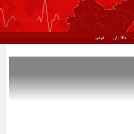
طلا و ارز
خودرو