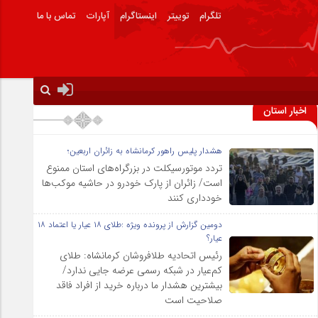
تلگرام
توییتر
اینستاگرام
آپارات
تماس با ما
اخبار استان
هشدار پلیس راهور کرمانشاه به زائران اربعین؛
تردد موتورسیکلت در بزرگراه‌های استان ممنوع
است/ زائران از پارک خودرو در حاشیه موکب‌ها
خودداری کنند
دومین گزارش از پرونده ویژه :طلای ۱۸ عیار یا اعتماد ۱۸
عیار؟
رئیس اتحادیه طلافروشان کرمانشاه: طلای
کم‌عیار در شبکه رسمی عرضه جایی ندارد/
بیشترین هشدار ما درباره خرید از افراد فاقد
صلاحیت است