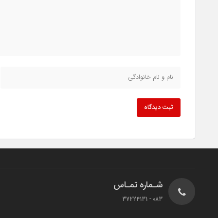
ثبت دیدگاه
شـماره تمـاس
083 - 37224131