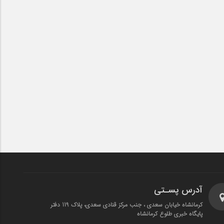
آدرس پسـتی
کرمانشاه خیابان سعدی ، جنب مرکز قنادی سعدی، پلاک 119 دفتر
پایگاه خبری طلوع کرمانشاه