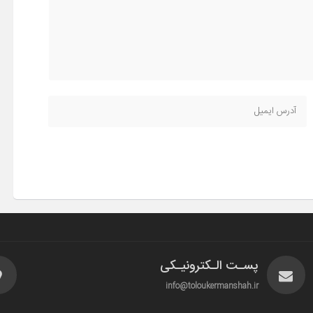
پسـت الـکترونیـکی
info@toloukermanshah.ir