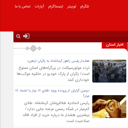
تلگرام
توییتر
اینستاگرام
آپارات
تماس با ما
اخبار استان
هشدار پلیس راهور کرمانشاه به زائران اربعین؛
تردد موتورسیکلت در بزرگراه‌های استان ممنوع
است/ زائران از پارک خودرو در حاشیه موکب‌ها
خودداری کنند
دومین گزارش از پرونده ویژه :طلای ۱۸ عیار یا اعتماد ۱۸
عیار؟
رئیس اتحادیه طلافروشان کرمانشاه: طلای
کم‌عیار در شبکه رسمی عرضه جایی ندارد/
بیشترین هشدار ما درباره خرید از افراد فاقد
صلاحیت است