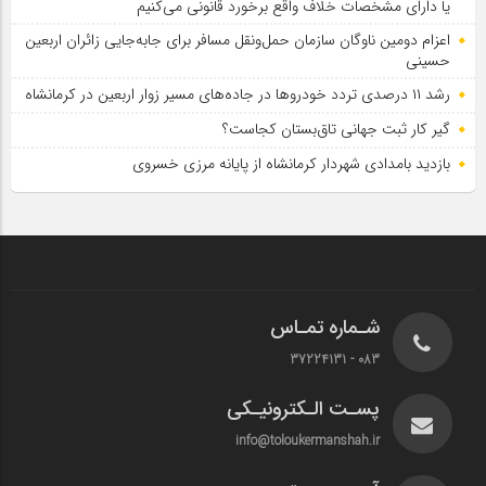
یا دارای مشخصات خلاف واقع برخورد قانونی می‌کنیم
اعزام دومین ناوگان سازمان حمل‌ونقل مسافر برای جابه‌جایی زائران اربعین
حسینی
رشد ۱۱ درصدی تردد خودروها در جاده‌های مسیر زوار اربعین در کرمانشاه
گیر کار ثبت جهانی تاق‌بستان کجاست؟
بازدید بامدادی شهردار کرمانشاه از پایانه مرزی خسروی
شـماره تمـاس
083 - 37224131
پسـت الـکترونیـکی
info@toloukermanshah.ir