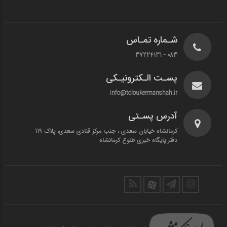
شـماره تمـاس
083 - 37224131
پسـت الـکترونیـکی
info@toloukermanshah.ir
آدرس پسـتی
کرمانشاه خیابان سعدی ، جنب مرکز قنادی سعدی، پلاک 119
دفتر پایگاه خبری طلوع کرمانشاه