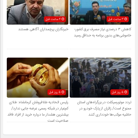
3 ساعت قبل
4 ساعت قبل
کاهش ۳ درصدی نیاز مصرف برق کشور؛
خبرنگاران پرچمداران آگاهی هستند
خاموشی‌های بدون برنامه به حداقل رسید
5 روز قبل
5 روز قبل
تردد موتورسیکلت در بزرگراه‌های استان
رئیس اتحادیه طلافروشان کرمانشاه: طلای
ممنوع است/ زائران از پارک خودرو در
کم‌عیار در شبکه رسمی عرضه جایی ندارد/
حاشیه موکب‌ها خودداری کنند
بیشترین هشدار ما درباره خرید از افراد فاقد
صلاحیت است