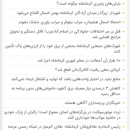
بارش‌های پاییزی کرمانشاه چگونه است؟
شهردار: زیرگذر میدان آزادگان کرمانشاه بهمن امسال افتتاح می‌شود
احتمالا امسال هشیلان، سراب نیلوفر و سراب یاوری خشک نشوند
قتل بر سر اختلافات خانوادگی در اسلام آبادغرب/ قاتل دستگیر و تحویل
مراجع قضایی شد
شهرک‌های صنعتی کرمانشاه بخشی از برق خود را از انرژی‌های پاک تأمین
کنند
۸۰ هزار تُن آسفالت در معابر شهری کرمانشاه اجرا شد
کربلای معلی رفتید؛ کالابرگ‌تان قطع شد؟
منابع نباید در اختیار واحدهایی باشد که تولید و اشتغال ایجاد نمی‌کنند
کاهش ۳ درصدی نیاز مصرف برق کشور؛ خاموشی‌های بدون برنامه به
حداقل رسید
خبرنگاران پرچمداران آگاهی هستند
تردد موتورسیکلت در بزرگراه‌های استان ممنوع است/ زائران از پارک خودرو
در حاشیه موکب‌ها خودداری کنند
رئیس اتحادیه طلافروشان کرمانشاه: طلای کم‌عیار در شبکه رسمی عرضه