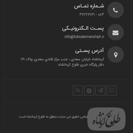
شـماره تمـاس
083 - 37224131
پسـت الـکترونیـکی
info@toloukermanshah.ir
آدرس پسـتی
کرمانشاه خیابان سعدی ، جنب مرکز قنادی سعدی، پلاک 119
دفتر پایگاه خبری طلوع کرمانشاه
تمامی حقوق این سایت متعلق به طلوع کرمانشاه است.