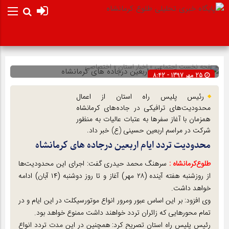
صفحه نخست
اجتماعی
»
اخبار استان
»
اختصاصی
25 مهر 1397 - 8:42
شناسه : 9889
رئیس پلیس راه استان از اعمال
محدودیت‌های ترافیکی در جاده‌های کرمانشاه
همزمان با آغاز سفر‌ها به عتبات عالیات به منظور
شرکت در مراسم اربعین حسینی (ع) خبر داد.
محدودیت تردد ایام اربعین درجاده های کرمانشاه
طلوع‌‌کرمانشاه :
سرهنگ محمد حیدری گفت: اجرای این محدودیت‌ها
از روزشنبه هفته آینده (۲۸ مهر) آغاز و تا روز دوشنبه (۱۴ آبان) ادامه
خواهد داشت.
وی افزود: بر این اساس عبور ومرور انواع موتورسیکلت در این ایام و در
تمام محور‌هایی که زائران تردد خواهند داشت ممنوع خواهد بود.
رئیس پلیس راه استان تصریح کرد: همچنین در این مدت تردد انواع