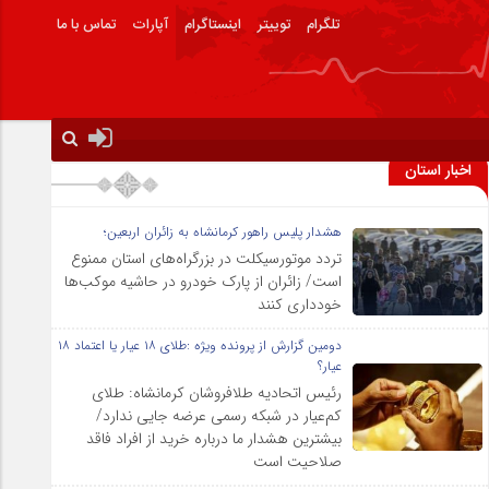
تلگرام
توییتر
اینستاگرام
آپارات
تماس با ما
اخبار استان
هشدار پلیس راهور کرمانشاه به زائران اربعین؛
تردد موتورسیکلت در بزرگراه‌های استان ممنوع
است/ زائران از پارک خودرو در حاشیه موکب‌ها
خودداری کنند
دومین گزارش از پرونده ویژه :طلای ۱۸ عیار یا اعتماد ۱۸
عیار؟
رئیس اتحادیه طلافروشان کرمانشاه: طلای
کم‌عیار در شبکه رسمی عرضه جایی ندارد/
بیشترین هشدار ما درباره خرید از افراد فاقد
صلاحیت است