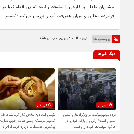
مشاوران داخلی و خارجی را مشخص کرده که این اقدام تنها در اس
فرسوده مخازن و میزان هدررفت آب را بررسی می‌کنند/تسنیم
این مطلب بدون برچسب می باشد.
برچسب ها
دیگر خبرها
4 روز قبل
4 روز قبل
تردد موتورسیکلت در بزرگراه‌های استان
رئیس اتحادیه طلافروشان کرمانشاه: طلا
ممنوع است/ زائران از پارک خودرو در
کم‌عیار در شبکه رسمی عرضه جایی ندارد/
حاشیه موکب‌ها خودداری کنند
بیشترین هشدار ما درباره خرید از افراد
فاقد صلاحیت است