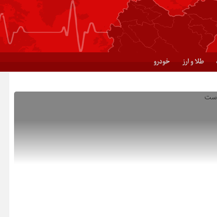
طلا و ارز
خودرو