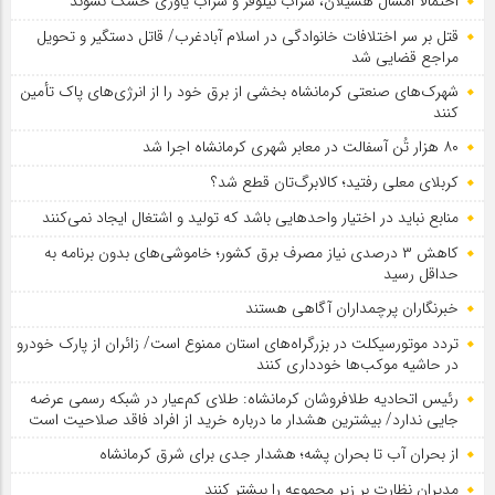
احتمالا امسال هشیلان، سراب نیلوفر و سراب یاوری خشک نشوند
قتل بر سر اختلافات خانوادگی در اسلام آبادغرب/ قاتل دستگیر و تحویل
مراجع قضایی شد
شهرک‌های صنعتی کرمانشاه بخشی از برق خود را از انرژی‌های پاک تأمین
کنند
۸۰ هزار تُن آسفالت در معابر شهری کرمانشاه اجرا شد
کربلای معلی رفتید؛ کالابرگ‌تان قطع شد؟
منابع نباید در اختیار واحدهایی باشد که تولید و اشتغال ایجاد نمی‌کنند
کاهش ۳ درصدی نیاز مصرف برق کشور؛ خاموشی‌های بدون برنامه به
حداقل رسید
خبرنگاران پرچمداران آگاهی هستند
تردد موتورسیکلت در بزرگراه‌های استان ممنوع است/ زائران از پارک خودرو
در حاشیه موکب‌ها خودداری کنند
رئیس اتحادیه طلافروشان کرمانشاه: طلای کم‌عیار در شبکه رسمی عرضه
جایی ندارد/ بیشترین هشدار ما درباره خرید از افراد فاقد صلاحیت است
از بحران آب تا بحران پشه؛ هشدار جدی برای شرق کرمانشاه
مدیران نظارت بر زیر مجموعه را بیشتر کنند