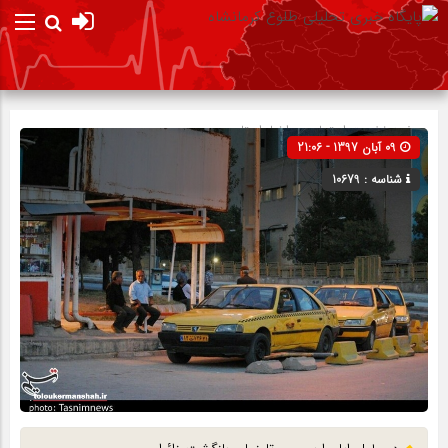
صفحه نخست
اجتماعی
»
اخبار استان
09 آبان 1397 - 21:06
شناسه : 10679