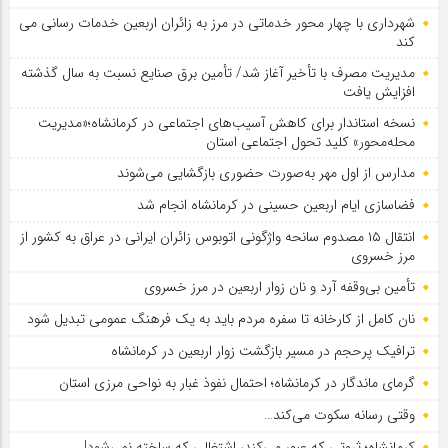
شهرداری با چهار محور خدماتی در مرز به زائران اربعین خدمات رسانی می
کند
مدیریت مصرف با تأخیر آغاز شد/ تأمین برق صنایع نسبت به سال گذشته
افزایش یافت
نسخه استاندار برای کاهش آسیب‌های اجتماعی در کرمانشاه؛«مدیریت
محله‌محور» کلید تحول اجتماعی استان
مدارس از اول مهر به‌صورت حضوری بازگشایی می‌شوند
فضاسازی ایام اربعین حسینی در کرمانشاه انجام شد
انتقال ۱۵ مصدوم سانحه واژگونی اتوبوس زائران ایرانی در عراق به کشور از
مرز خسروی
تأمین بی‌وقفه آرد و نان زوار اربعین در مرز خسروی
نان کامل از کارخانه تا سفره مردم باید به یک فرهنگ عمومی تبدیل شود
ترافیک پرحجم در مسیر بازگشت زوار اربعین در کرمانشاه
گرمای ماندگار در کرمانشاه؛ احتمال نفوذ غبار به نواحی مرزی استان
وقتی رسانه سکوت می‌کند…
کرمانشاه؛ ثروتی که عبور می‌کند، اشتغالی که ساخته نمی‌شود!