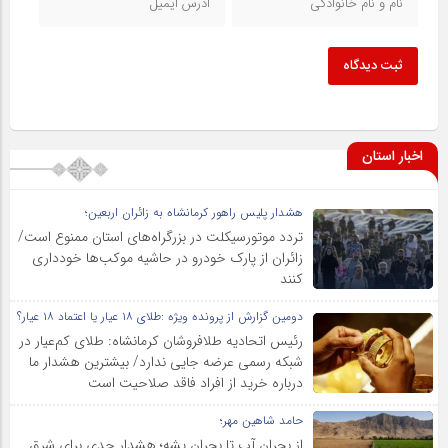
ثبت دیدگاه
اخبار استان
هشدار پلیس راهور کرمانشاه به زائران اربعین؛
تردد موتورسیکلت در بزرگراه‌های استان ممنوع است/
زائران از پارک خودرو در حاشیه موکب‌ها خودداری
کنند
دومین گزارش از پرونده ویژه :طلای ۱۸ عیار یا اعتماد ۱۸ عیار؟
رئیس اتحادیه طلافروشان کرمانشاه: طلای کم‌عیار در
شبکه رسمی عرضه جایی ندارد/ بیشترین هشدار ما
درباره خرید از افراد فاقد صلاحیت است
حامد شاهین مهر؛
از بحران آب تا بحران پشه؛ هشدار جدی برای شرق