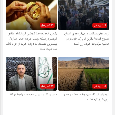
4 روز قبل
4 روز قبل
تردد موتورسیکلت در بزرگراه‌های استان
رئیس اتحادیه طلافروشان کرمانشاه: طلای
ممنوع است/ زائران از پارک خودرو در
کم‌عیار در شبکه رسمی عرضه جایی ندارد/
حاشیه موکب‌ها خودداری کنند
بیشترین هشدار ما درباره خرید از افراد فاقد
صلاحیت است
4 روز قبل
4 روز قبل
از بحران آب تا بحران پشه؛ هشدار جدی
مدیران نظارت بر زیر مجموعه را بیشتر کنند
برای شرق کرمانشاه