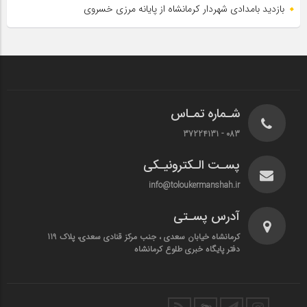
بازدید بامدادی شهردار کرمانشاه از پایانه مرزی خسروی
شـماره تمـاس
083 - 37224131
پسـت الـکترونیـکی
info@toloukermanshah.ir
آدرس پسـتی
کرمانشاه خیابان سعدی ، جنب مرکز قنادی سعدی، پلاک 119
دفتر پایگاه خبری طلوع کرمانشاه