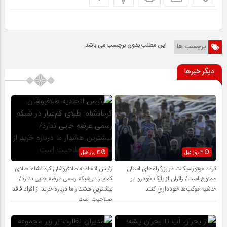
این مطلب بدون برچسب می باشد.
برچسب ها
دیگر خبرها
3 روز قبل
3 روز قبل
تردد موتورسیکلت در بزرگراه‌های استان
رئیس اتحادیه طلافروشان کرمانشاه: طلای
ممنوع است/ زائران از پارک خودرو در
کم‌عیار در شبکه رسمی عرضه جایی ندارد/
حاشیه موکب‌ها خودداری کنند
بیشترین هشدار ما درباره خرید از افراد فاقد
صلاحیت است