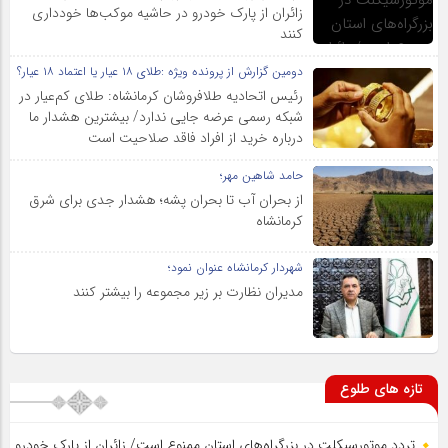
زائران از پارک خودرو در حاشیه موکب‌ها خودداری
کنند
دومین گزارش از پرونده ویژه :طلای ۱۸ عیار یا اعتماد ۱۸ عیار؟
رئیس اتحادیه طلافروشان کرمانشاه: طلای کم‌عیار در
شبکه رسمی عرضه جایی ندارد/ بیشترین هشدار ما
درباره خرید از افراد فاقد صلاحیت است
حامد شاهین مهر؛
از بحران آب تا بحران پشه؛ هشدار جدی برای شرق
کرمانشاه
شهردار کرمانشاه عنوان نمود؛
مدیران نظارت بر زیر مجموعه را بیشتر کنند
تازه های طلوع
تردد موتورسیکلت در بزرگراه‌های استان ممنوع است/ زائران از پارک خودرو