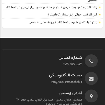
رشد ۱۱ درصدی تردد خودروها در جاده‌های مسیر زوار اربعین در کرمانشاه
گیر کار ثبت جهانی تاق‌بستان کجاست؟
بازدید بامدادی شهردار کرمانشاه از پایانه مرزی خسروی
شـماره تمـاس
083 - 37224131
پسـت الـکترونیـکی
info@toloukermanshah.ir
آدرس پسـتی
کرمانشاه خیابان سعدی ، جنب مرکز قنادی سعدی، پلاک 119
دفتر پایگاه خبری طلوع کرمانشاه