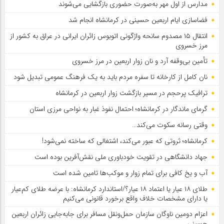
مدارس از اول مهر به‌صورت حضوری بازگشایی می‌شوند
فضاسازی ایام اربعین حسینی در کرمانشاه انجام شد
انتقال ۱۵ مصدوم سانحه واژگونی اتوبوس زائران ایرانی در عراق به کشور از
مرز خسروی
تأمین بی‌وقفه آرد و نان زوار اربعین در مرز خسروی
نان کامل از کارخانه تا سفره مردم باید به یک فرهنگ عمومی تبدیل شود
ترافیک پرحجم در مسیر بازگشت زوار اربعین در کرمانشاه
گرمای ماندگار در کرمانشاه؛ احتمال نفوذ غبار به نواحی مرزی استان
وقتی رسانه سکوت می‌کند…
کرمانشاه؛ ثروتی که عبور می‌کند، اشتغالی که ساخته نمی‌شود!
جهاد دانشگاهی در تقویت خودباوری ملی نقش‌آفرین بوده است
آب و یخ کافی برای تمام زوار و موکب‌ها تامین شده است
طلای ۱۸ عیار یا اعتماد ۱۸ عیار؟/استاندارد کرمانشاه: با عرضه طلای کم‌عیار
یا دارای مشخصات خلاف واقع برخورد قانونی می‌کنیم
اعزام دومین ناوگان سازمان حمل‌ونقل مسافر برای جابه‌جایی زائران اربعین
حسینی