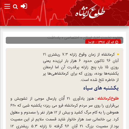
صفحه نخست
اخبار استان
»
اختصاصی
»
یادداشت
06 آذر 1397 - 10:16
شناسه : 12103
کرمانشاه از زمان وقوع زلزله 7.3 ریشتری 21
آبان 96 تاکنون حدود 6 هزار بار لرزیده یعنی
روزی 15 بار؛ پنج زلزله پرقدرت آن اما ارمغان
یکشنبه‌ها بوده، روزی که برای کرمانشاهی‌ها پر
از خاطره تلخ شده است.
یکشنبه های سیاه
طلوع‌‌کرمانشاه :
هنوز یادآوری ۲۱ آّبان پارسال موجی از تشویش و
بی‌قراری را روی سر مردم کرمانشاه فرو می ریزد؛ یکشنبه‌ شبی که ۶۲۰
هموطن را به کام مرگ کشید و بیش از ۱۲ هزار نفر را مصدوم و معلول
کرد. بی خانمانی صد هزار خانوار شاید قسمت ملایم‌ تر این مصیبت
بود.از مصیبت‌ بزرگ ۲۱ آبان ۹۶ گرفته تا زلزله ۵.۳ ریشتری ۱۲