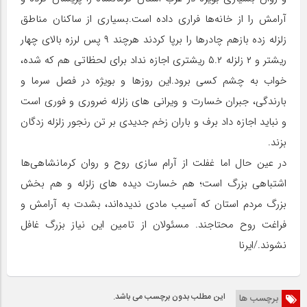
آرامش را از خانه‌ها فراری داده است.بسیاری از ساکنان مناطق
زلزله ‌زده بازهم چادرها را برپا کردند هرچند ۹ پس ‌لرزه بالای چهار
ریشتر و ۲ زلزله ۵.۲ ریشتری اجازه نداد برای لحظاتی هم که شده،
خواب به چشم‌ کسی برود.این روزها و بویژه در فصل سرما و
بارندگی، جبران خسارت و ویرانی های زلزله ضروری و فوری است
و نباید اجازه داد برف و باران زخم جدیدی بر تن رنجور زلزله زدگان
بزند.
در عین حال اما غفلت از آرام ‌سازی روح و روان کرمانشاهی‌ها
اشتباهی بزرگ است؛ هم خسارت دیده های زلزله و هم بخش
بزرگ مردم استان که آسیب مادی ندیده‌اند، بشدت به آرامش و
فراغت روح محتاجند. مسئولان از تامین این نیاز بزرگ غافل
نشوند./ایرنا
این مطلب بدون برچسب می باشد.
برچسب ها