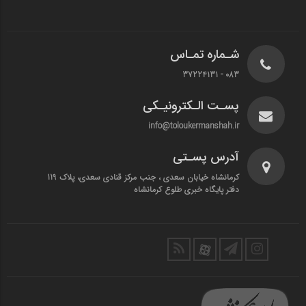
شـماره تمـاس
083 - 37224131
پسـت الـکترونیـکی
info@toloukermanshah.ir
آدرس پسـتی
کرمانشاه خیابان سعدی ، جنب مرکز قنادی سعدی، پلاک 119
دفتر پایگاه خبری طلوع کرمانشاه