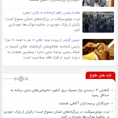
هشدار پلیس راهور کرمانشاه به زائران اربعین؛
تردد موتورسیکلت در بزرگراه‌های استان ممنوع است/
زائران از پارک خودرو در حاشیه موکب‌ها خودداری
کنند
دومین گزارش از پرونده ویژه :طلای ۱۸ عیار یا اعتماد ۱۸ عیار؟
رئیس اتحادیه طلافروشان کرمانشاه: طلای کم‌عیار در
شبکه رسمی عرضه جایی ندارد/ بیشترین هشدار ما
درباره خرید از افراد فاقد صلاحیت است
تازه های طلوع
کاهش ۳ درصدی نیاز مصرف برق کشور؛ خاموشی‌های بدون برنامه به
حداقل رسید
خبرنگاران پرچمداران آگاهی هستند
تردد موتورسیکلت در بزرگراه‌های استان ممنوع است/ زائران از پارک خودرو
در حاشیه موکب‌ها خودداری کنند