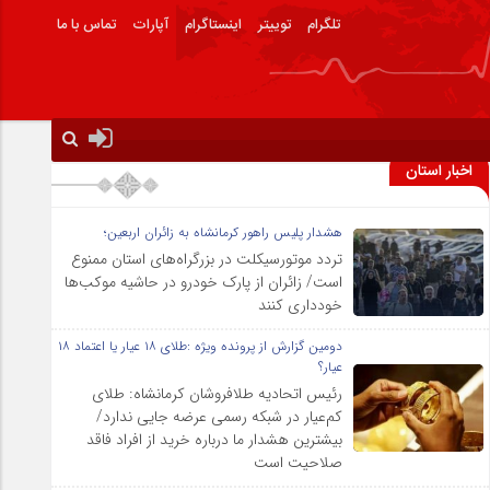
تلگرام
توییتر
اینستاگرام
آپارات
تماس با ما
اخبار استان
هشدار پلیس راهور کرمانشاه به زائران اربعین؛
تردد موتورسیکلت در بزرگراه‌های استان ممنوع
است/ زائران از پارک خودرو در حاشیه موکب‌ها
خودداری کنند
دومین گزارش از پرونده ویژه :طلای ۱۸ عیار یا اعتماد ۱۸
عیار؟
رئیس اتحادیه طلافروشان کرمانشاه: طلای
کم‌عیار در شبکه رسمی عرضه جایی ندارد/
بیشترین هشدار ما درباره خرید از افراد فاقد
صلاحیت است