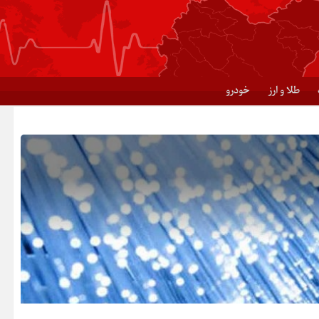
طلا و ارز
خودرو