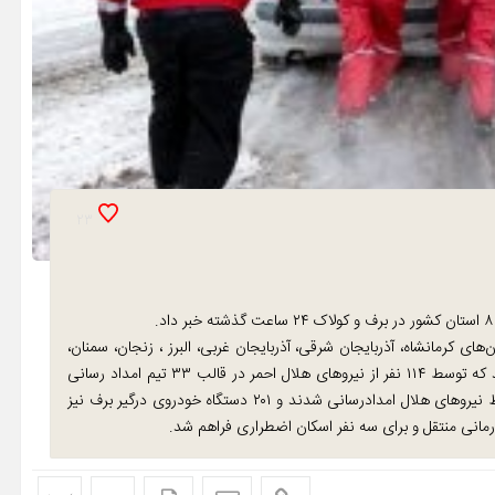
23
 ۲۹ محور کوهستانی در استان‌های کرمانشاه، آذربایجان شرقی، آذربایجان غربی، البرز ، زنجان، سمنان،
قزوین وکردستان طی ۲۴ ساعت گذشته متاثر از برف و کولاک بودند که توسط ۱۱۴ نفر از نیروهای هلال احمر در قالب ۳۳ تیم امداد رسانی
شدند.وی درباره جزئیات این امدادرسانی اظهار کرد: ۱۲۶۷ نفر توسط نیروهای هلال امدادرسانی شدند و ۲۰۱ دستگاه خودروی درگیر برف نیز
انی منتقل و برای سه نفر اسکان اضطراری فراهم شد.