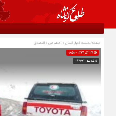
صفحه نخست
اخبار استان
»
اختصاصی
»
اقتصادی
27 آذر 1397 - 10:51
شناسه : 13647