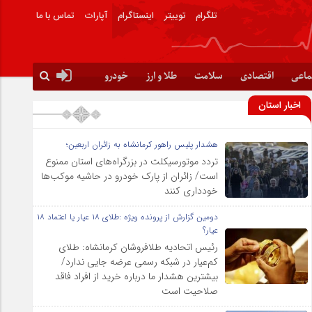
تلگرام
توییتر
اینستاگرام
آپارات
تماس با ما
ماعی
اقتصادی
سلامت
طلا و ارز
خودرو
اخبار استان
هشدار پلیس راهور کرمانشاه به زائران اربعین؛
تردد موتورسیکلت در بزرگراه‌های استان ممنوع
است/ زائران از پارک خودرو در حاشیه موکب‌ها
خودداری کنند
دومین گزارش از پرونده ویژه :طلای ۱۸ عیار یا اعتماد ۱۸
عیار؟
رئیس اتحادیه طلافروشان کرمانشاه: طلای
کم‌عیار در شبکه رسمی عرضه جایی ندارد/
بیشترین هشدار ما درباره خرید از افراد فاقد
صلاحیت است