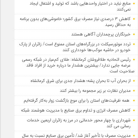
منابع نباید در اختیار واحدهایی باشد که تولید و اشتغال ایجاد
نمی‌کنند
کاهش ۳ درصدی نیاز مصرف برق کشور؛ خاموشی‌های بدون برنامه
به حداقل رسید
خبرنگاران پرچمداران آگاهی هستند
تردد موتورسیکلت در بزرگراه‌های استان ممنوع است/ زائران از پارک
خودرو در حاشیه موکب‌ها خودداری کنند
رئیس اتحادیه طلافروشان کرمانشاه: طلای کم‌عیار در شبکه رسمی
عرضه جایی ندارد/ بیشترین هشدار ما درباره خرید از افراد فاقد
صلاحیت است
از بحران آب تا بحران پشه؛ هشدار جدی برای شرق کرمانشاه
مدیران نظارت بر زیر مجموعه را بیشتر کنند
همه ظرفیت‌های استان را برای موج بازگشت زوار به‌کار گرفته‌ایم
کاهش مصرف انرژی و تداوم برق صنایع با مدیریت هوشمند شبکه
شهرداری با چهار محور خدماتی در مرز به زائران اربعین خدمات
رسانی می کند
مدیریت مصرف با تأخیر آغاز شد/ تأمین برق صنایع نسبت به سال