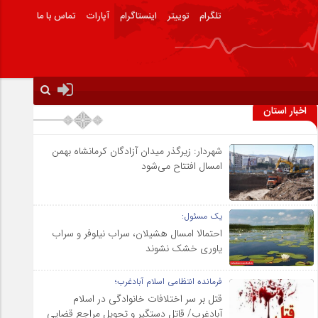
تلگرام
توییتر
اینستاگرام
آپارات
تماس با ما
اخبار استان
شهردار: زیرگذر میدان آزادگان کرمانشاه بهمن
امسال افتتاح می‌شود
یک مسئول:
احتمالا امسال هشیلان، سراب نیلوفر و سراب
یاوری خشک نشوند
فرمانده انتظامی اسلام آبادغرب؛
قتل بر سر اختلافات خانوادگی در اسلام
آبادغرب/ قاتل دستگیر و تحویل مراجع قضایی