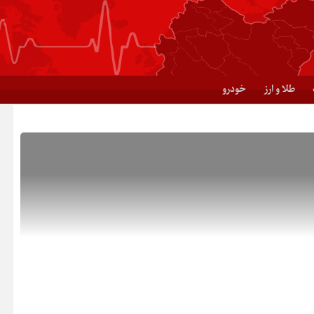
طلا و ارز
خودرو