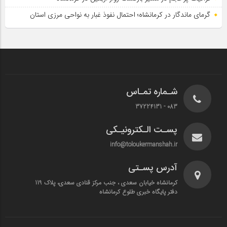
گرمای ماندگار در کرمانشاه؛ احتمال نفوذ غبار به نواحی مرزی استان
شـماره تمـاس
083 - 37224131
پسـت الـکترونیـکی
info@toloukermanshah.ir
آدرس پسـتی
کرمانشاه خیابان سعدی ، جنب مرکز قنادی سعدی، پلاک 119
دفتر پایگاه خبری طلوع کرمانشاه