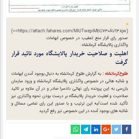
(https://attach.fahares.com/MiUTwep1MbU730A1/t38jw==)
صدور رای قرار منع تعقیب در خصوص ابهامات
واگذاری پالایشگاه کرمانشاه:
اهلیت و صلاحیت خریدار پالایشگاه مورد تائید قرار
گرفت
طلوع‌‌کرمانشاه :
به گزارش طلوع کرمانشاه به دنبال بوجود آمدن ابهامات
و شائبه هائی در خصوص واگذاری پالایشگاه کرمانشاه و ورود سازمان
بازرسی به این پرونده رای نهائی دادسرا صادر و در آن علاوه بر تائید
صلاحیت و اهلیت خریدار پالایشگاه بر درست بودن نحوه واگذاری نیز
تأکید شده است/به این ترتیب و با صدور این رای تمامی مسائل و
شائبه های بوجود آمده در این خصوص نیز رفع گردید