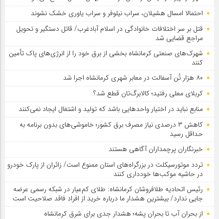
احتمالا امسال هشیلان، سراب نیلوفر و سراب یاوری خشک نشوند
قتل بر سر اختلافات خانوادگی در اسلام آبادغرب/ قاتل دستگیر و تحویل
مراجع قضایی شد
شهرک‌های صنعتی کرمانشاه بخشی از برق خود را از انرژی‌های پاک تأمین
کنند
۸۰ هزار تُن آسفالت در معابر شهری کرمانشاه اجرا شد
کربلای معلی رفتید؛ کالابرگ‌تان قطع شد؟
منابع نباید در اختیار واحدهایی باشد که تولید و اشتغال ایجاد نمی‌کنند
کاهش ۳ درصدی نیاز مصرف برق کشور؛ خاموشی‌های بدون برنامه به
حداقل رسید
خبرنگاران پرچمداران آگاهی هستند
تردد موتورسیکلت در بزرگراه‌های استان ممنوع است/ زائران از پارک خودرو
در حاشیه موکب‌ها خودداری کنند
رئیس اتحادیه طلافروشان کرمانشاه: طلای کم‌عیار در شبکه رسمی عرضه
جایی ندارد/ بیشترین هشدار ما درباره خرید از افراد فاقد صلاحیت است
از بحران آب تا بحران پشه؛ هشدار جدی برای شرق کرمانشاه