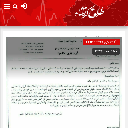
صفحه نخست
اخبار استان
»
اقتصادی
04 دی 1397 - 21:14
شناسه : 14216