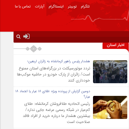
تلگرام
توییتر
اینستاگرام
آپارات
تماس با ما
اخبار استان
هشدار پلیس راهور کرمانشاه به زائران اربعین؛
تردد موتورسیکلت در بزرگراه‌های استان ممنوع
است/ زائران از پارک خودرو در حاشیه موکب‌ها
خودداری کنند
دومین گزارش از پرونده ویژه :طلای ۱۸ عیار یا اعتماد ۱۸
عیار؟
رئیس اتحادیه طلافروشان کرمانشاه: طلای
کم‌عیار در شبکه رسمی عرضه جایی ندارد/
بیشترین هشدار ما درباره خرید از افراد فاقد
صلاحیت است