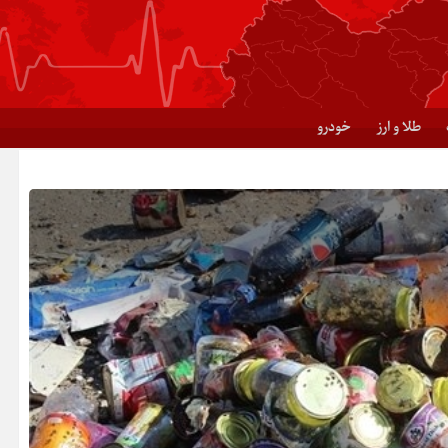
طلا و ارز
خودرو