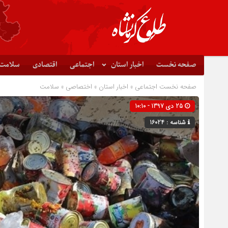
صفحه نخست
اخبار استان
اجتماعی
اقتصادی
سلامت
صفحه نخست
اجتماعی
»
اخبار استان
»
اختصاصی
»
سلامت
25 دی 1397 - 10:10
شناسه : 16024