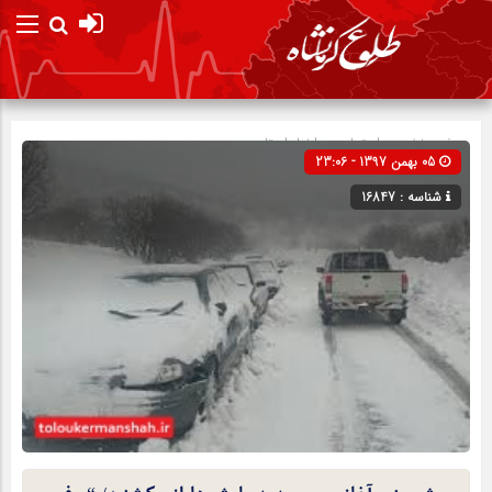
صفحه نخست
اجتماعی
»
اخبار استان
05 بهمن 1397 - 23:06
شناسه : 16847