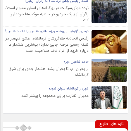
هشدار پلیس راهور کرمانشاه به زائران اربعین؛
تردد موتورسیکلت در بزرگراه‌های استان ممنوع است/
زائران از پارک خودرو در حاشیه موکب‌ها خودداری
کنند
دومین گزارش از پرونده ویژه :طلای ۱۸ عیار یا اعتماد ۱۸ عیار؟
رئیس اتحادیه طلافروشان کرمانشاه: طلای کم‌عیار در
شبکه رسمی عرضه جایی ندارد/ بیشترین هشدار ما
درباره خرید از افراد فاقد صلاحیت است
حامد شاهین مهر؛
از بحران آب تا بحران پشه؛ هشدار جدی برای شرق
کرمانشاه
شهردار کرمانشاه عنوان نمود؛
مدیران نظارت بر زیر مجموعه را بیشتر کنند
تازه های طلوع