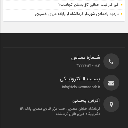
گیر کار ثبت جهانی تاق‌بستان کجاست؟
بازدید بامدادی شهردار کرمانشاه از پایانه مرزی خسروی
شـماره تمـاس
083 - 37224131
پسـت الـکترونیـکی
info@toloukermanshah.ir
آدرس پسـتی
کرمانشاه خیابان سعدی ، جنب مرکز قنادی سعدی، پلاک 119
دفتر پایگاه خبری طلوع کرمانشاه