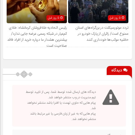
5 روز قبل
5 روز قبل
تردد موتورسیکلت در بزرگراه‌های استان
رئیس اتحادیه طلافروشان کرمانشاه: طلای
ممنوع است/ زائران از پارک خودرو در
کم‌عیار در شبکه رسمی عرضه جایی ندارد/
حاشیه موکب‌ها خودداری کنند
بیشترین هشدار ما درباره خرید از افراد فاقد
صلاحیت است
دیدگاه
دیدگاه های ارسال شده توسط شما، پس از تایید توسط
تیم مدیریت در وب منتشر خواهد شد.
پیام هایی که حاوی تهمت یا افترا باشد منتشر نخواهد
شد.
پیام هایی که به غیر از زبان فارسی یا غیر مرتبط باشد
منتشر نخواهد شد.