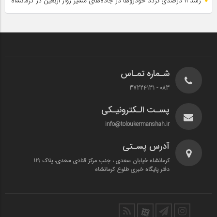
رشد ۱۱ درصدی تردد خودروها در جاده‌های مسیر زوار اربعین در کرمانشاه
شـماره تمـاس
083 - 37224131
پسـت الـکترونیـکی
info@toloukermanshah.ir
آدرس پسـتی
کرمانشاه خیابان سعدی ، جنب مرکز قنادی سعدی، پلاک 119
دفتر پایگاه خبری طلوع کرمانشاه