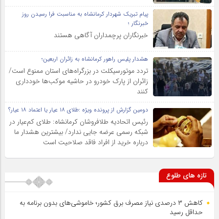
پیام تبریک شهردار کرمانشاه به مناسبت فرا رسیدن روز
خبرنگار ؛
خبرنگاران پرچمداران آگاهی هستند
هشدار پلیس راهور کرمانشاه به زائران اربعین؛
تردد موتورسیکلت در بزرگراه‌های استان ممنوع است/
زائران از پارک خودرو در حاشیه موکب‌ها خودداری
کنند
دومین گزارش از پرونده ویژه :طلای ۱۸ عیار یا اعتماد ۱۸ عیار؟
رئیس اتحادیه طلافروشان کرمانشاه: طلای کم‌عیار در
شبکه رسمی عرضه جایی ندارد/ بیشترین هشدار ما
درباره خرید از افراد فاقد صلاحیت است
تازه های طلوع
کاهش ۳ درصدی نیاز مصرف برق کشور؛ خاموشی‌های بدون برنامه به
حداقل رسید