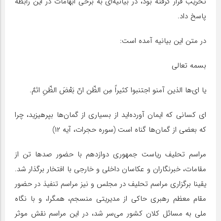
تخریب قرار گرفته بود، در بیانیه‌ای به برخی ابهامات در این رابطه
پاسخ داد.
در متن این بیانیه آمده است:
بسمه تعالی
یا ای‌ها الذین آمنو اجتنبوا کثیراً مِن الظّن انّ بَعْضَ الظّنِ اثمٌ.
‌ای کسانی که ایمان آورده‌اید از بسیاری از گمان‌ها بپرهیزید، چرا
که بعضی از گمان‌ها گناه است (سوره حجرات، آیه ۱۲)
مراسم تحلیف ریاست جمهوری دوازدهم با حضور صد‌ها تن از
مقامات، خبرنگاران و عکاسان داخلی و خارجی با افتخار برگذار شد.
یقینا برگزاری مراسم تحلیف در مجلس و نیز مراسم تنفیذ در حضور
مقام معظم رهبری حاکی از مدیریتی منسجم، همگرا، و با نگاه
ملی به مسائل کلان کشور می‌سر شد، در این مراسم نقش موثر