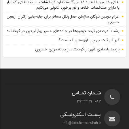
طلای ۱۸ عیار یا اعتماد ۱۸ عیار؟/استاندارد کرمانشاه: با عرضه طلای کم‌عیار
یا دارای مشخصات خلاف واقع برخورد قانونی می‌کنیم
اعزام دومین ناوگان سازمان حمل‌ونقل مسافر برای جابه‌جایی زائران اربعین
حسینی
رشد ۱۱ درصدی تردد خودروها در جاده‌های مسیر زوار اربعین در کرمانشاه
گیر کار ثبت جهانی تاق‌بستان کجاست؟
بازدید بامدادی شهردار کرمانشاه از پایانه مرزی خسروی
شـماره تمـاس
083 - 37224131
پسـت الـکترونیـکی
info@toloukermanshah.ir