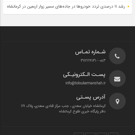
رشد ۱۱ درصدی تردد خودروها در جاده‌های مسیر زوار اربعین در کرمانشاه
شـماره تمـاس
083 - 37224131
پسـت الـکترونیـکی
info@toloukermanshah.ir
آدرس پسـتی
کرمانشاه خیابان سعدی ، جنب مرکز قنادی سعدی، پلاک 119
دفتر پایگاه خبری طلوع کرمانشاه