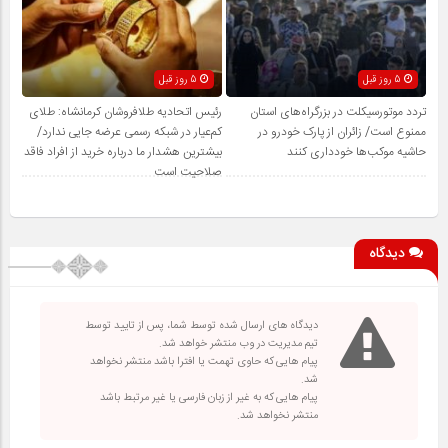
5 روز قبل
5 روز قبل
تردد موتورسیکلت در بزرگراه‌های استان
رئیس اتحادیه طلافروشان کرمانشاه: طلای
ممنوع است/ زائران از پارک خودرو در
کم‌عیار در شبکه رسمی عرضه جایی ندارد/
حاشیه موکب‌ها خودداری کنند
بیشترین هشدار ما درباره خرید از افراد فاقد
صلاحیت است
دیدگاه
دیدگاه های ارسال شده توسط شما، پس از تایید توسط
تیم مدیریت در وب منتشر خواهد شد.
پیام هایی که حاوی تهمت یا افترا باشد منتشر نخواهد
شد.
پیام هایی که به غیر از زبان فارسی یا غیر مرتبط باشد
منتشر نخواهد شد.