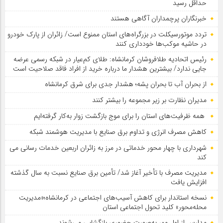
حداقل رسید
خبرنگاران پرچمداران آگاهی هستند
تردد موتورسیکلت در بزرگراه‌های استان ممنوع است/ زائران از پارک خودرو
در حاشیه موکب‌ها خودداری کنند
رئیس اتحادیه طلافروشان کرمانشاه: طلای کم‌عیار در شبکه رسمی عرضه
جایی ندارد/ بیشترین هشدار ما درباره خرید از افراد فاقد صلاحیت است
از بحران آب تا بحران پشه؛ هشدار جدی برای شرق کرمانشاه
مدیران نظارت بر زیر مجموعه را بیشتر کنند
همه ظرفیت‌های استان را برای موج بازگشت زوار به‌کار گرفته‌ایم
کاهش مصرف انرژی و تداوم برق صنایع با مدیریت هوشمند شبکه
شهرداری با چهار محور خدماتی در مرز به زائران اربعین خدمات رسانی می
کند
مدیریت مصرف با تأخیر آغاز شد/ تأمین برق صنایع نسبت به سال گذشته
افزایش یافت
نسخه استاندار برای کاهش آسیب‌های اجتماعی در کرمانشاه؛«مدیریت
محله‌محور» کلید تحول اجتماعی استان
مدارس از اول مهر به‌صورت حضوری بازگشایی می‌شوند