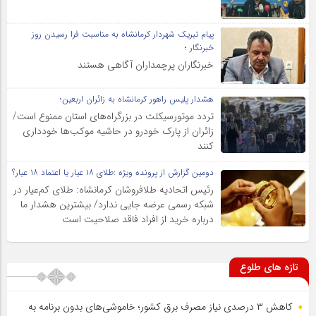
پیام تبریک شهردار کرمانشاه به مناسبت فرا رسیدن روز
خبرنگار ؛
خبرنگاران پرچمداران آگاهی هستند
هشدار پلیس راهور کرمانشاه به زائران اربعین؛
تردد موتورسیکلت در بزرگراه‌های استان ممنوع است/
زائران از پارک خودرو در حاشیه موکب‌ها خودداری
کنند
دومین گزارش از پرونده ویژه :طلای ۱۸ عیار یا اعتماد ۱۸ عیار؟
رئیس اتحادیه طلافروشان کرمانشاه: طلای کم‌عیار در
شبکه رسمی عرضه جایی ندارد/ بیشترین هشدار ما
درباره خرید از افراد فاقد صلاحیت است
تازه های طلوع
کاهش ۳ درصدی نیاز مصرف برق کشور؛ خاموشی‌های بدون برنامه به