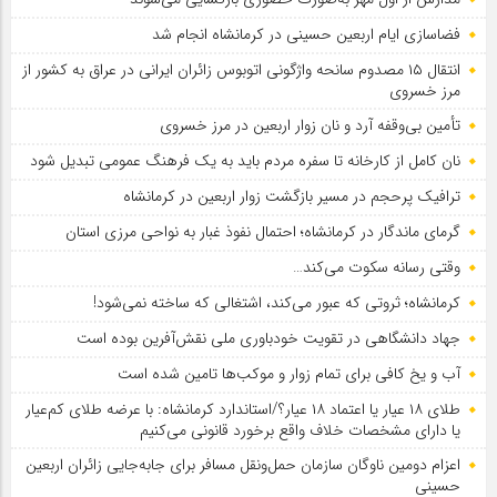
فضاسازی ایام اربعین حسینی در کرمانشاه انجام شد
انتقال ۱۵ مصدوم سانحه واژگونی اتوبوس زائران ایرانی در عراق به کشور از
مرز خسروی
تأمین بی‌وقفه آرد و نان زوار اربعین در مرز خسروی
نان کامل از کارخانه تا سفره مردم باید به یک فرهنگ عمومی تبدیل شود
ترافیک پرحجم در مسیر بازگشت زوار اربعین در کرمانشاه
گرمای ماندگار در کرمانشاه؛ احتمال نفوذ غبار به نواحی مرزی استان
وقتی رسانه سکوت می‌کند…
کرمانشاه؛ ثروتی که عبور می‌کند، اشتغالی که ساخته نمی‌شود!
جهاد دانشگاهی در تقویت خودباوری ملی نقش‌آفرین بوده است
آب و یخ کافی برای تمام زوار و موکب‌ها تامین شده است
طلای ۱۸ عیار یا اعتماد ۱۸ عیار؟/استاندارد کرمانشاه: با عرضه طلای کم‌عیار
یا دارای مشخصات خلاف واقع برخورد قانونی می‌کنیم
اعزام دومین ناوگان سازمان حمل‌ونقل مسافر برای جابه‌جایی زائران اربعین
حسینی