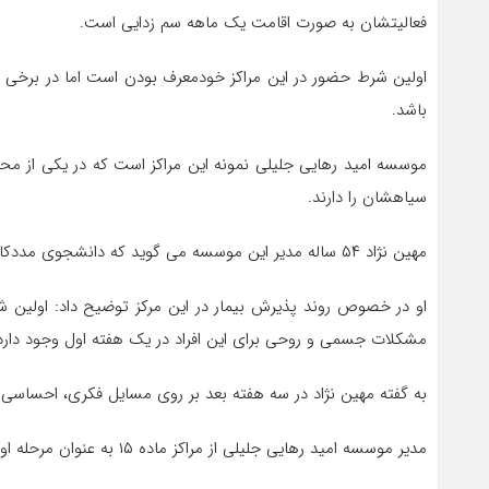
فعالیتشان به صورت اقامت یک ماهه سم زدایی است.
اولین شرط حضور در این مراکز خودمعرف بودن است اما در برخی از 
باشد.
موسسه امید رهایی جلیلی نمونه این مراکز است که در یکی از محل
سیاهشان را دارند.
مهین نژاد ۵۴ ساله مدیر این موسسه می گوید که دانشجوی مددکاری اجتماعی است و خودش نیز ۲۰ سال تمام مصرف کننده انواع مخدر و الکل بوده اما الان ۱۵ سال است که پاک زندگی می کند.
او در خصوص روند پذیرش بیمار در این مرکز توضیح داد: اولین شر
مشکلات جسمی و روحی برای این افراد در یک هفته اول وجود دارد
به گفته مهین نژاد در سه هفته بعد بر روی مسایل فکری، احساسی و
مدیر موسسه امید رهایی جلیلی از مراکز ماده ‍۱۵ به عنوان مرحله اول سم زدایی نام برد و گفت: بعد از اینجا بیماران نیاز به مراقبت های شدید از طرف خانواده ها و مددکاران اجتماعی دارند.