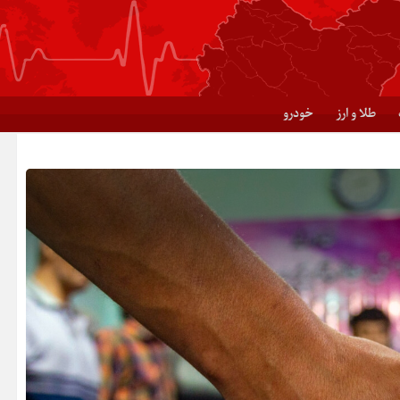
طلا و ارز
خودرو