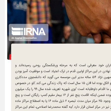
اعتیاد ماده ۱۵ اقامتگاه بیماران خود معرفی است که به مرحله ورشکستگی روحی رسیده‌اند و
 نهادن در این مراکز اولین قدم در ترک اعتیاد است و موفقیت آمیز بودن
این راه طولانی به کارکرد صحیح خانواده‌ها و جامعه بستگی دارد./مهین نژاد ۵۴ ساله مدیر این موسسه می گوید که دانشجوی مددکاری
اجتماعی است و خودش نیز ۲۰ سال تمام مصرف کننده انواع مخدر و الکل بوده اما الان ۱۵ سال است که پاک زندگی می کند./او در خصوص
روند پذیرش بیمار در این مرکز توضیح داد: اولین شرط پذیرش برای ما اقدام داوطلبانه است /وی شهریه تعریف شده سال ۹۹ را یک میلیون
تومان اعلام کرد و گفت: بالاترین شهریه دریافتی ما ۸۰۰ هزار تومان بوده ضمن اینکه اقامت پنج نفر از ۱۶ بیمار مقیم کمپ رایگان است و پنج
نفر نیز ۵۰۰ هزار تومان پرداخت کرده اند./اما مسوول دفتر اعتیاد، از وجود ۲۵ مرکز میان مدت تبصره ۲ ذیل ماده ۱۶ یا به اصطلاح مراکز ماده
تان خبر داد که به گفته او ۱۴ مرکز در شهرستان ها و ۱۱ مرکز نیز در مرکز استان قرار دارد./به گفته محمدرضا اصلاحی، تمام این مراکز