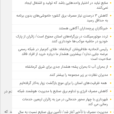
منابع نباید در اختیار واحدهایی باشد که تولید و اشتغال ایجاد
نمی‌کنند
کاهش ۳ درصدی نیاز مصرف برق کشور؛ خاموشی‌های بدون برنامه
به حداقل رسید
خبرنگاران پرچمداران آگاهی هستند
تردد موتورسیکلت در بزرگراه‌های استان ممنوع است/ زائران از پارک
خودرو در حاشیه موکب‌ها خودداری کنند
رئیس اتحادیه طلافروشان کرمانشاه: طلای کم‌عیار در شبکه رسمی
عرضه جایی ندارد/ بیشترین هشدار ما درباره خرید از افراد فاقد
صلاحیت است
از بحران آب تا بحران پشه؛ هشدار جدی برای شرق کرمانشاه
مدیران نظارت بر زیر مجموعه را بیشتر کنند
همه ظرفیت‌های استان را برای موج بازگشت زوار به‌کار گرفته‌ایم
کاهش مصرف انرژی و تداوم برق صنایع با مدیریت هوشمند شبکه
ی سالم به آغوش خانواده و جامعه برگردند اما پای نهادن در این مراکز اولین قدم در
شهرداری با چهار محور خدماتی در مرز به زائران اربعین خدمات
رسانی می کند
 اعتیاد همواره اولین مسیر برای خانواده های درگیر بیماری اعتیاد مطرح بوده و بخشی از این مراکز با عنوان مراکز ماده ۱۵ با مجوز سازمان بهزیستی و مدیریت بخش خصوصی فعالیت می کنند که
مدیریت مصرف با تأخیر آغاز شد/ تأمین برق صنایع نسبت به سال