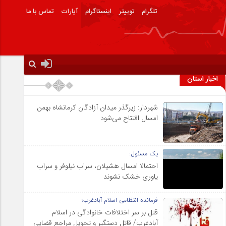
تلگرام
توییتر
اینستاگرام
آپارات
تماس با ما
اخبار استان
شهردار: زیرگذر میدان آزادگان کرمانشاه بهمن
امسال افتتاح می‌شود
یک مسئول:
احتمالا امسال هشیلان، سراب نیلوفر و سراب
یاوری خشک نشوند
فرمانده انتظامی اسلام آبادغرب؛
قتل بر سر اختلافات خانوادگی در اسلام
آبادغرب/ قاتل دستگیر و تحویل مراجع قضایی