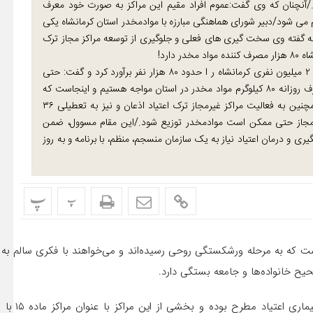
۳۰ تا ۶۰ نفره اداره می شوند./آنچنان که وی گفت:عموم افراد مقیم این مراکز به صورت خود معرف
م می شود/دبیر شورای هماهنگی مبارزه با موادمخدر استان کرمانشاه یکی
عطای مجوز به مراکز ماده ۱۵ است، چرا که به گفته وی سخت گیری های فعلی و جلوگیری از توسعه مراکز مجاز ترک
شمشیری در پایان آمار تقریبی مصرف کنندگان موادمخدر در استان ۲ میلیون نفری کرمانشاه ر ا حدود ۸۰ هزار نفر برآورد کرد و گفت: حتی
اگر این افراد روزانه یک گرم انواع موادمخدر مصرف کنند ما با مصرف روزانه ۸۰ کیلوگرم مواد مخدر در استان مواجه هستیم و اینجاست که
باید پرسید آیا کشفیات روزانه ما ۸۰ کیلوگرم هست یا خیر؟/وی همچنین به فعالیت مراکز غیرمجاز ترک اعتیاد اذعان و نیز به تعطیلی ۳۶
 در این اماکن غیرمجاز حتی ممکن است موادمخدر توزیع شود./این مقام مسوول، ضمن
و درمان اعتیاد نیاز به یک سازمان منسجم، منظم، با برنامه و به روز
پ
پ
متگاه بیماران خود معرفی است که به مرحله ورشکستگی روحی رسیده‌اند و می‌خواهند با فکر
یح خانواده‌ها و جامعه بستگی دارد.
مراکز ترک