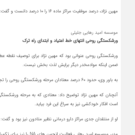
مهین نژاد، درصد موفقیت مراکز ماده ۱‍۶ را ۱۰ درصد دانست و گفت: این نسبت برای مراکز ماده ۱۵ حدود۳۰ درصد است.
موسسه امید رهایی جلیلی
ورشکستگی روحی انتهای خط اعتیاد و ابتدای راه ترک
ورشکستگی روحی عنوانی بود که مهین نژاد برای توصیف نقطه عطف
ضمن اینکه موادمخدر دیگر برایش لذت بخش نیست.
به باور وی، حدود ۶۰ درصد معتادان مرحله ورشکستگی روحی را تجربه می کنند و ۴۰ درصد نیز بدون تجربه این موضوع جانشان را از دست می دهند.
آنچنان که مهین نژاد توضیح داد: معتادی که به مرحله ورشکستگی
است افکار خودکشی نیز به سراغ این فرد بیاید.
او از منتقدان جدی مراکز دارو درمانی نظیر متادون نیز بود و گفت:
مدیر موسسه امید رهایی فعالیت انجمن های NA را نیز برای تکمیل دوره درمان مفید دانست و در عین حال به نظارت بر این انجمن ها جهت جلوگیری از بی اخلاقی و سوءاستفاده از اعتماد افراد تاکید کرد.