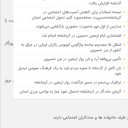
گذشته افزایش یافت
نسخه استاندار برای کاهش آسیب‌های اجتماعی در
کرمانشاه؛«مدیریت محله‌محور» کلید تحول اجتماعی استان
که البته حضور این مهمان ناخوانده می تواند برای دیگران نیز آسیب زا
مدارس از اول مهر به‌صورت حضوری بازگشایی می‌شوند
فضاسازی ایام اربعین حسینی در کرمانشاه انجام شد
عدادی چهره تکیده در اطراف آن نشسته اند و امید به رهایی از روزگار
انتقال ۱۵ مصدوم سانحه واژگونی اتوبوس زائران ایرانی در عراق به
کشور از مرز خسروی
تأمین بی‌وقفه آرد و نان زوار اربعین در مرز خسروی
نان کامل از کارخانه تا سفره مردم باید به یک فرهنگ عمومی تبدیل
شود
اورژانسی سم زدایی، زیرنظر پزشک نگهداری می شود چرا که احتمال بروز
ترافیک پرحجم در مسیر بازگشت زوار اربعین در کرمانشاه
گرمای ماندگار در کرمانشاه؛ احتمال نفوذ غبار به نواحی مرزی استان