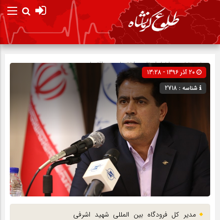
صفحه نخست
اخبار استان
»
اختصاصی
»
اقتصادی
20 آذر 1396 - 13:28
شناسه : 2718
مدیر کل فرودگاه بین المللی شهید اشرفی