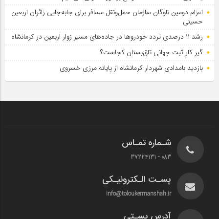
اعزام دومین ناوگان سازمان حمل‌ونقل مسافر برای جابه‌جایی زائران اربعین
حسینی
رشد ۱۱ درصدی تردد خودروها در جاده‌های مسیر زوار اربعین در کرمانشاه
گیر کار ثبت جهانی تاق‌بستان کجاست؟
بازدید بامدادی شهردار کرمانشاه از پایانه مرزی خسروی
شـماره تمـاس
083 - 37224131
پسـت الـکترونیـکی
info@toloukermanshah.ir
آدرس پسـتی