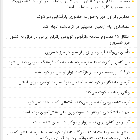
نسخه استاندار برای کاهش آسیب‌های اجتماعی در کرمانشاه؛«مدیریت
محله‌محور» کلید تحول اجتماعی استان
مدارس از اول مهر به‌صورت حضوری بازگشایی می‌شوند
فضاسازی ایام اربعین حسینی در کرمانشاه انجام شد
انتقال ۱۵ مصدوم سانحه واژگونی اتوبوس زائران ایرانی در عراق به کشور از
مرز خسروی
تأمین بی‌وقفه آرد و نان زوار اربعین در مرز خسروی
نان کامل از کارخانه تا سفره مردم باید به یک فرهنگ عمومی تبدیل شود
ترافیک پرحجم در مسیر بازگشت زوار اربعین در کرمانشاه
گرمای ماندگار در کرمانشاه؛ احتمال نفوذ غبار به نواحی مرزی استان
وقتی رسانه سکوت می‌کند…
کرمانشاه؛ ثروتی که عبور می‌کند، اشتغالی که ساخته نمی‌شود!
جهاد دانشگاهی در تقویت خودباوری ملی نقش‌آفرین بوده است
آب و یخ کافی برای تمام زوار و موکب‌ها تامین شده است
طلای ۱۸ عیار یا اعتماد ۱۸ عیار؟/استاندارد کرمانشاه: با عرضه طلای کم‌عیار
یا دارای مشخصات خلاف واقع برخورد قانونی می‌کنیم