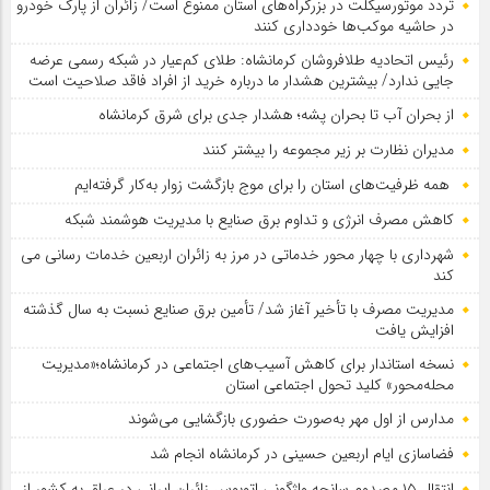
تردد موتورسیکلت در بزرگراه‌های استان ممنوع است/ زائران از پارک خودرو
در حاشیه موکب‌ها خودداری کنند
رئیس اتحادیه طلافروشان کرمانشاه: طلای کم‌عیار در شبکه رسمی عرضه
جایی ندارد/ بیشترین هشدار ما درباره خرید از افراد فاقد صلاحیت است
از بحران آب تا بحران پشه؛ هشدار جدی برای شرق کرمانشاه
مدیران نظارت بر زیر مجموعه را بیشتر کنند
همه ظرفیت‌های استان را برای موج بازگشت زوار به‌کار گرفته‌ایم
کاهش مصرف انرژی و تداوم برق صنایع با مدیریت هوشمند شبکه
شهرداری با چهار محور خدماتی در مرز به زائران اربعین خدمات رسانی می
کند
مدیریت مصرف با تأخیر آغاز شد/ تأمین برق صنایع نسبت به سال گذشته
افزایش یافت
نسخه استاندار برای کاهش آسیب‌های اجتماعی در کرمانشاه؛«مدیریت
محله‌محور» کلید تحول اجتماعی استان
مدارس از اول مهر به‌صورت حضوری بازگشایی می‌شوند
فضاسازی ایام اربعین حسینی در کرمانشاه انجام شد
انتقال ۱۵ مصدوم سانحه واژگونی اتوبوس زائران ایرانی در عراق به کشور از