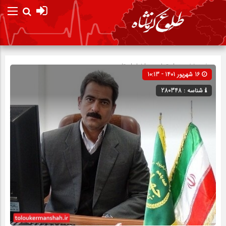
صفحه نخست
اجتماعی
»
اخبار استان
16 شهریور 1401 - 10:13
شناسه : 280348