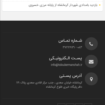
بازدید بامدادی شهردار کرمانشاه از پایانه مرزی خسروی
شـماره تمـاس
083 - 37224131
پسـت الـکترونیـکی
info@toloukermanshah.ir
آدرس پسـتی
کرمانشاه خیابان سعدی ، جنب مرکز قنادی سعدی، پلاک 119
دفتر پایگاه خبری طلوع کرمانشاه