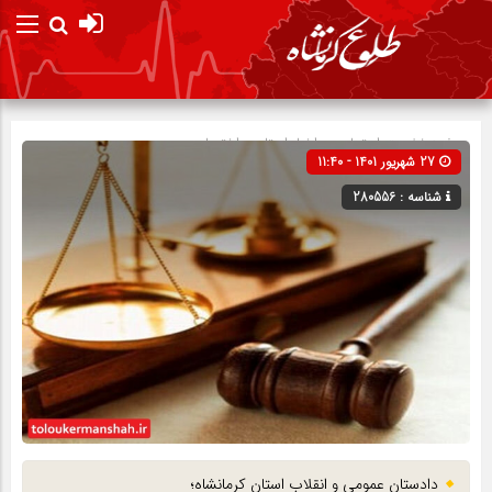
صفحه نخست
اجتماعی
»
اخبار استان
»
اختصاصی
27 شهریور 1401 - 11:40
شناسه : 280556
دادستان عمومی و انقلاب استان کرمانشاه؛