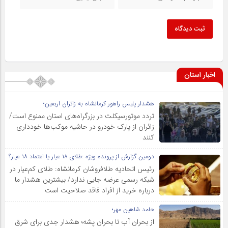
ثبت دیدگاه
اخبار استان
هشدار پلیس راهور کرمانشاه به زائران اربعین؛
تردد موتورسیکلت در بزرگراه‌های استان ممنوع است/
زائران از پارک خودرو در حاشیه موکب‌ها خودداری
کنند
دومین گزارش از پرونده ویژه :طلای ۱۸ عیار یا اعتماد ۱۸ عیار؟
رئیس اتحادیه طلافروشان کرمانشاه: طلای کم‌عیار در
شبکه رسمی عرضه جایی ندارد/ بیشترین هشدار ما
درباره خرید از افراد فاقد صلاحیت است
حامد شاهین مهر؛
از بحران آب تا بحران پشه؛ هشدار جدی برای شرق