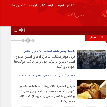
تلگرام
توییتر
اینستاگرام
آپارات
تماس با ما
اخبار استان
هشدار پلیس راهور کرمانشاه به زائران اربعین؛
تردد موتورسیکلت در بزرگراه‌های استان ممنوع
است/ زائران از پارک خودرو در حاشیه موکب‌ها
خودداری کنند
دومین گزارش از پرونده ویژه :طلای ۱۸ عیار یا اعتماد ۱۸
عیار؟
رئیس اتحادیه طلافروشان کرمانشاه: طلای
کم‌عیار در شبکه رسمی عرضه جایی ندارد/
بیشترین هشدار ما درباره خرید از افراد فاقد
صلاحیت است