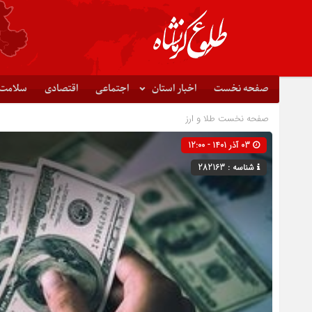
صفحه نخست
اخبار استان
اجتماعی
اقتصادی
سلامت
صفحه نخست
طلا و ارز
03 آذر 1401 - 12:00
شناسه : 282163