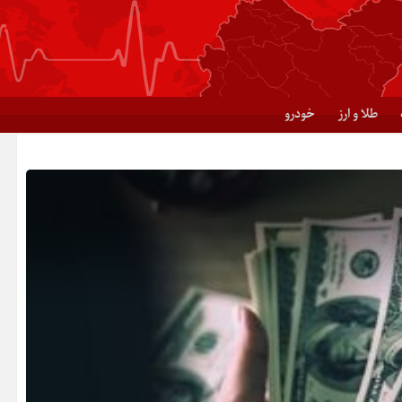
طلا و ارز
خودرو