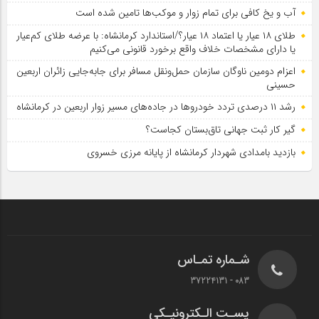
آب و یخ کافی برای تمام زوار و موکب‌ها تامین شده است
طلای ۱۸ عیار یا اعتماد ۱۸ عیار؟/استاندارد کرمانشاه: با عرضه طلای کم‌عیار
یا دارای مشخصات خلاف واقع برخورد قانونی می‌کنیم
اعزام دومین ناوگان سازمان حمل‌ونقل مسافر برای جابه‌جایی زائران اربعین
حسینی
رشد ۱۱ درصدی تردد خودروها در جاده‌های مسیر زوار اربعین در کرمانشاه
گیر کار ثبت جهانی تاق‌بستان کجاست؟
بازدید بامدادی شهردار کرمانشاه از پایانه مرزی خسروی
شـماره تمـاس
083 - 37224131
پسـت الـکترونیـکی