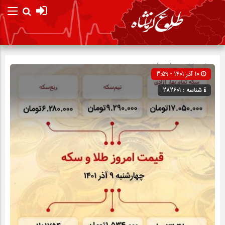
صفحه نخست
طلا و ارز
10 آذر 1401 - 3:59
شناسه : 282601