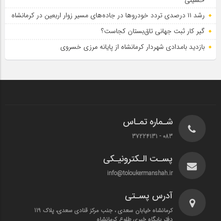
رشد ۱۱ درصدی تردد خودروها در جاده‌های مسیر زوار اربعین در کرمانشاه
گیر کار ثبت جهانی تاق‌بستان کجاست؟
بازدید بامدادی شهردار کرمانشاه از پایانه مرزی خسروی
شـماره تمـاس
083 - 37224131
پسـت الـکترونیـکی
info@toloukermanshah.ir
آدرس پسـتی
کرمانشاه خیابان سعدی ، جنب مرکز قنادی سعدی، پلاک 119
دفتر پایگاه خبری طلوع کرمانشاه