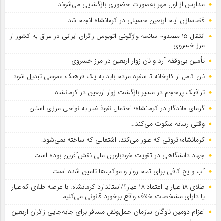
مدارس از اول مهر به‌صورت حضوری بازگشایی می‌شوند
فضاسازی ایام اربعین حسینی در کرمانشاه انجام شد
انتقال ۱۵ مصدوم سانحه واژگونی اتوبوس زائران ایرانی در عراق به کشور از
مرز خسروی
تأمین بی‌وقفه آرد و نان زوار اربعین در مرز خسروی
نان کامل از کارخانه تا سفره مردم باید به یک فرهنگ عمومی تبدیل شود
ترافیک پرحجم در مسیر بازگشت زوار اربعین در کرمانشاه
گرمای ماندگار در کرمانشاه؛ احتمال نفوذ غبار به نواحی مرزی استان
وقتی رسانه سکوت می‌کند…
کرمانشاه؛ ثروتی که عبور می‌کند، اشتغالی که ساخته نمی‌شود!
جهاد دانشگاهی در تقویت خودباوری ملی نقش‌آفرین بوده است
آب و یخ کافی برای تمام زوار و موکب‌ها تامین شده است
طلای ۱۸ عیار یا اعتماد ۱۸ عیار؟/استاندارد کرمانشاه: با عرضه طلای کم‌عیار
یا دارای مشخصات خلاف واقع برخورد قانونی می‌کنیم
اعزام دومین ناوگان سازمان حمل‌ونقل مسافر برای جابه‌جایی زائران اربعین
حسینی