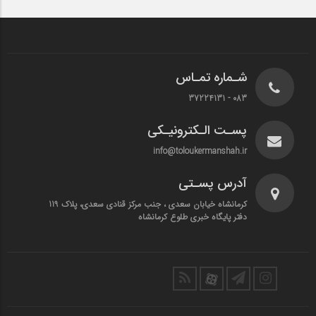
شـماره تمـاس
083 - 37224131
پسـت الـکترونیـکی
info@toloukermanshah.ir
آدرس پسـتی
کرمانشاه خیابان سعدی ، جنب مرکز قنادی سعدی، پلاک 119
دفتر پایگاه خبری طلوع کرمانشاه