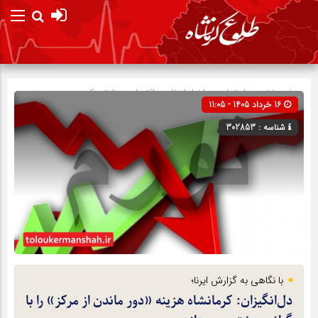
صفحه نخست
اجتماعی
»
اخبار استان
»
اقتصادی
»
تیتر یک
16 خرداد 1405 - 11:05
شناسه : 302853
با نگاهی به گزارش ایرنا؛
دل‌انگیزان: کرمانشاه هزینه «دور ماندن از مرکز» را با