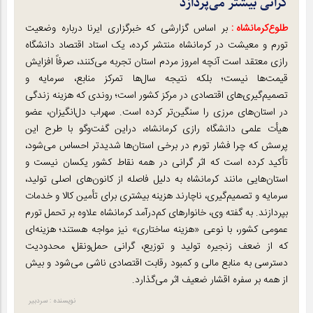
گرانی بیشتر می‌پردازد
طلوع‌‌کرمانشاه :
بر اساس گزارشی که خبرگزاری ایرنا درباره وضعیت
تورم و معیشت در کرمانشاه منتشر کرده، یک استاد اقتصاد دانشگاه
رازی معتقد است آنچه امروز مردم استان تجربه می‌کنند، صرفاً افزایش
قیمت‌ها نیست؛ بلکه نتیجه سال‌ها تمرکز منابع، سرمایه و
تصمیم‌گیری‌های اقتصادی در مرکز کشور است؛ روندی که هزینه زندگی
در استان‌های مرزی را سنگین‌تر کرده است. سهراب دل‌انگیزان، عضو
هیأت علمی دانشگاه رازی کرمانشاه، دراین گفت‌وگو با طرح این
پرسش که چرا فشار تورم در برخی استان‌ها شدیدتر احساس می‌شود،
تأکید کرده است که اثر گرانی در همه نقاط کشور یکسان نیست و
استان‌هایی مانند کرمانشاه به دلیل فاصله از کانون‌های اصلی تولید،
سرمایه و تصمیم‌گیری، ناچارند هزینه بیشتری برای تأمین کالا و خدمات
بپردازند. به گفته وی، خانوارهای کم‌درآمد کرمانشاه علاوه بر تحمل تورم
عمومی کشور، با نوعی «هزینه ساختاری» نیز مواجه هستند؛ هزینه‌ای
که از ضعف زنجیره تولید و توزیع، گرانی حمل‌ونقل، محدودیت
دسترسی به منابع مالی و کمبود رقابت اقتصادی ناشی می‌شود و بیش
از همه بر سفره اقشار ضعیف اثر می‌گذارد.
نویسنده : سردبیر